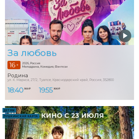
За любовь
16
2026, Россия
+
Мелодрама, Комедия, Фэнтези
Родина
ул. К. Маркса, 27/2, Туапсе, Краснодарский край, Россия, 352800
18:40
19:55
300 ₽
300 ₽
ДЕТЯМ
ПУШКИНСКАЯ КАРТА