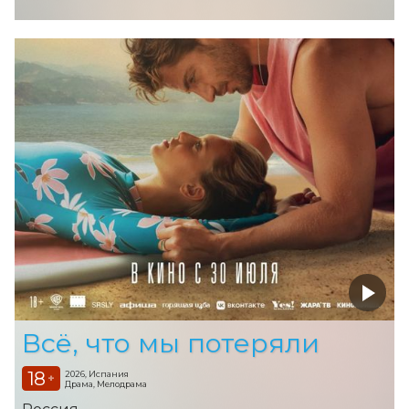
Всё, что мы потеряли
18
2026, Испания
+
Драма, Мелодрама