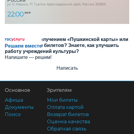
Россия
ул. К. Маркса, 17, Туапсе, Краснодарский край, Россия, 352800
22:00
300 ₽
Сложности с получением «Пушкинской карты» или
приобретением билетов? Знаете, как улучшить
Решаем вместе
работу учреждений культуры?
Напишите — решим!
Написать
Основное
Зрителям
Афиша
Мои билеты
Документы
Оплата картой
Поиск
Возврат билетов
Оценка качества
Обратная связь