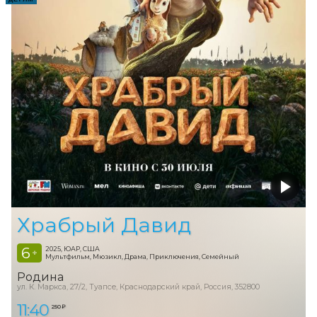
Храбрый Давид
6
2025, ЮАР, США
+
Мультфильм, Мюзикл, Драма, Приключения, Семейный
Родина
ул. К. Маркса, 27/2, Туапсе, Краснодарский край, Россия, 352800
11:40
250 ₽