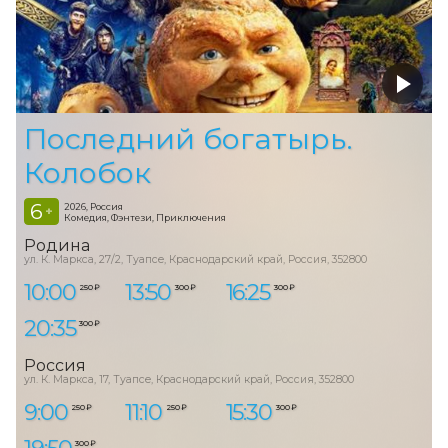
Последний богатырь.
Колобок
6
2026, Россия
+
Комедия, Фэнтези, Приключения
Родина
ул. К. Маркса, 27/2, Туапсе, Краснодарский край, Россия, 352800
10:00
13:50
16:25
250 ₽
300 ₽
300 ₽
20:35
300 ₽
Россия
ул. К. Маркса, 17, Туапсе, Краснодарский край, Россия, 352800
9:00
11:10
15:30
250 ₽
250 ₽
300 ₽
19:50
300 ₽