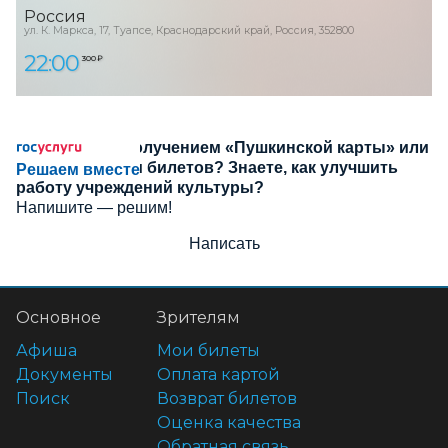
Россия
ул. К. Маркса, 17, Туапсе, Краснодарский край, Россия, 352800
22:00
300 ₽
Сложности с получением «Пушкинской карты» или
приобретением билетов? Знаете, как улучшить
Решаем вместе
работу учреждений культуры?
Напишите — решим!
Написать
Основное
Зрителям
Афиша
Мои билеты
Документы
Оплата картой
Поиск
Возврат билетов
Оценка качества
Обратная связь