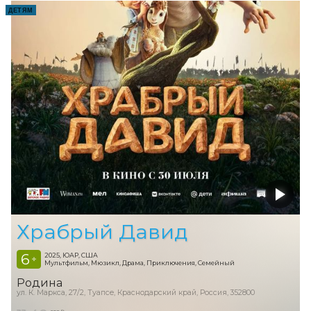
ДЕТЯМ
Храбрый Давид
6
2025, ЮАР, США
+
Мультфильм, Мюзикл, Драма, Приключения, Семейный
Родина
ул. К. Маркса, 27/2, Туапсе, Краснодарский край, Россия, 352800