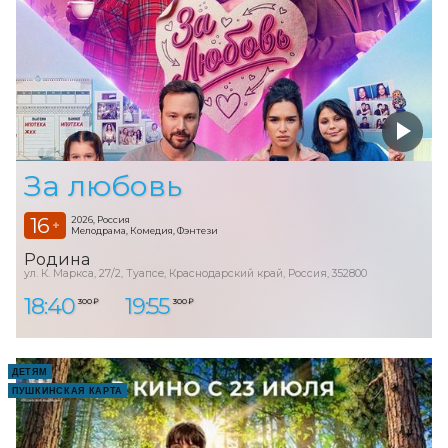
За любовь
16
2026, Россия
+
Мелодрама, Комедия, Фэнтези
Родина
ул. К. Маркса, 27/2, Туапсе, Краснодарский край, Россия, 352800
18:40
19:55
300 ₽
300 ₽
ДЕТЯМ
ПУШКИНСКАЯ КАРТА