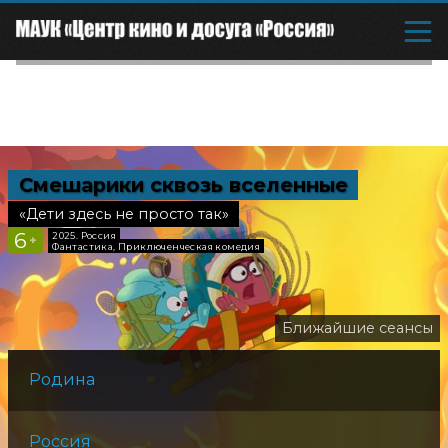
к
Смешарики сквозь вселенные
Старый
12
2026, Р
«Дети здесь не просто так»
+
Семейн
Комеди
6
2025, Россия
+
Фантастика, Приключенческая комедия
ие сеансы
Ближайшие сеансы
Родина
Родина
Россия