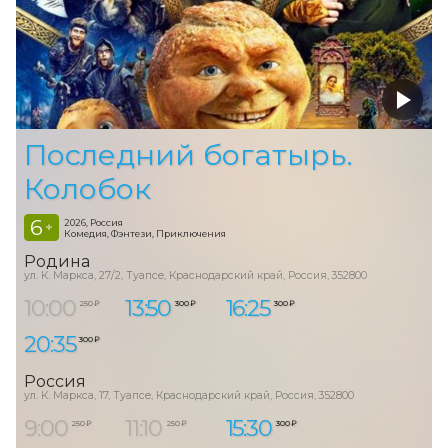
Последний богатырь.
Колобок
6
2026, Россия
+
Комедия, Фэнтези, Приключения
Родина
ул. К. Маркса, 27/2, Туапсе, Краснодарский край, Россия, 352800
10:00
13:50
16:25
250 ₽
300 ₽
300 ₽
20:35
300 ₽
Россия
ул. К. Маркса, 17, Туапсе, Краснодарский край, Россия, 352800
9:00
11:10
15:30
250 ₽
250 ₽
300 ₽