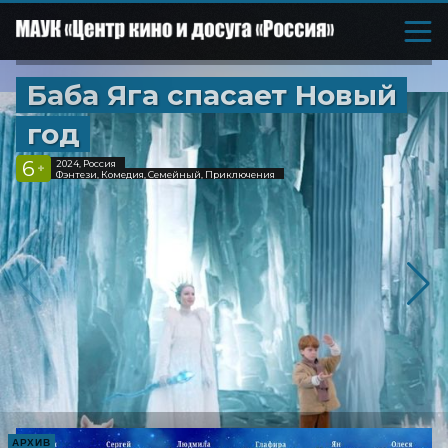
Баба Яга спасает Новый
год
6
2024, Россия
+
Фэнтези, Комедия, Семейный, Приключения
АРХИВ