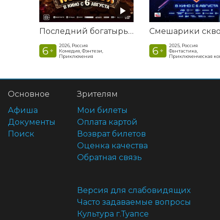
Последний богатырь. Колобок
2026, Россия
2025, Россия
6
6
+
+
Комедия, Фэнтези,
Фантастика,
Приключения
Приключенческая к
Основное
Зрителям
Афиша
Мои билеты
Документы
Оплата картой
Поиск
Возврат билетов
Оценка качества
Обратная связь
Версия для слабовидящих
Часто задаваемые вопросы
Культура г.Туапсе