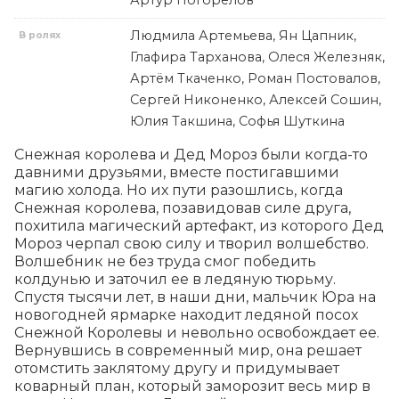
Артур Погорелов
Людмила Артемьева, Ян Цапник,
В ролях
Глафира Тарханова, Олеся Железняк,
Артём Ткаченко, Роман Постовалов,
Сергей Никоненко, Алексей Сошин,
Юлия Такшина, Софья Шуткина
Снежная королева и Дед Мороз были когда-то 
давними друзьями, вместе постигавшими 
магию холода. Но их пути разошлись, когда 
Снежная королева, позавидовав силе друга, 
похитила магический артефакт, из которого Дед 
Мороз черпал свою силу и творил волшебство. 
Волшебник не без труда смог победить 
колдунью и заточил ее в ледяную тюрьму. 
Спустя тысячи лет, в наши дни, мальчик Юра на 
новогодней ярмарке находит ледяной посох 
Снежной Королевы и невольно освобождает ее. 
Вернувшись в современный мир, она решает 
отомстить заклятому другу и придумывает 
коварный план, который заморозит весь мир в 