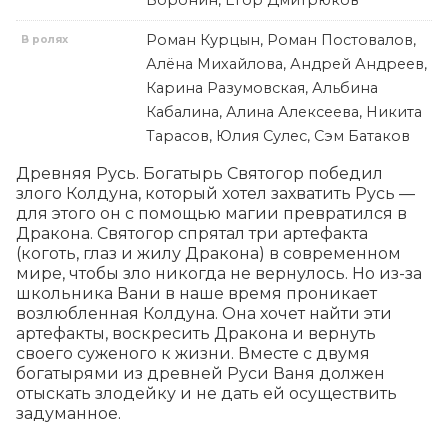
Воронин, Егор Дмитрюков
Роман Курцын, Роман Постовалов,
В ролях
Алёна Михайлова, Андрей Андреев,
Карина Разумовская, Альбина
Кабалина, Алина Алексеева, Никита
Тарасов, Юлия Сулес, Сэм Батаков
Древняя Русь. Богатырь Святогор победил 
злого Колдуна, который хотел захватить Русь — 
для этого он с помощью магии превратился в 
Дракона. Святогор спрятал три артефакта 
(коготь, глаз и жилу Дракона) в современном 
мире, чтобы зло никогда не вернулось. Но из-за 
школьника Вани в наше время проникает 
возлюбленная Колдуна. Она хочет найти эти 
артефакты, воскресить Дракона и вернуть 
своего суженого к жизни. Вместе с двумя 
богатырями из древней Руси Ваня должен 
отыскать злодейку и не дать ей осуществить 
задуманное.