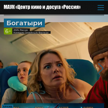
Богатыри
6
2026, Россия
+
Комедия, Семейный, Фэнтези
АРХИВ