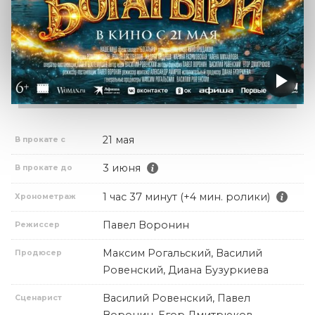
21 мая
В прокате с
3 июня
В прокате до
1 час 37 минут (+4 мин. ролики)
Хронометраж
Павел Воронин
Режиссер
Максим Рогальский, Василий
Продюсер
Ровенский, Диана Бузуркиева
Василий Ровенский, Павел
Сценарист