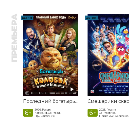
ПРЕМЬЕРА
ДЕТЯМ
ДЕТЯМ
Последний богатырь. Колобок
2026, Россия
2025, Россия
6
6
+
+
Комедия, Фэнтези,
Фантастика,
Приключения
Приключенческая к