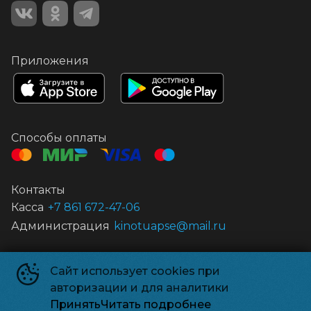
Приложения
Способы оплаты
Контакты
Касса
+7 861 672-47-06
Администрация
kinotuapse@mail.ru
Муниципальное автономное учреждение культуры «Центр кино
Сайт использует cookies при
и досуга «Россия»
©
1959-
2026
авторизации и для аналитики
Powered by
p24.app
Принять
Читать подробнее