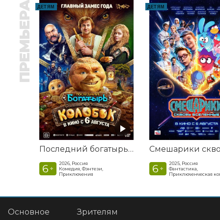
ПРЕМЬЕРА
ДЕТЯМ
ДЕТЯМ
Последний богатырь. Колобок
2026, Россия
2025, Россия
6
6
+
+
Комедия, Фэнтези,
Фантастика,
Приключения
Приключенческая к
Основное
Зрителям