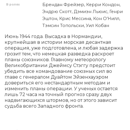
Брендан Фрейзер, Керри Кондон,
В ролях
Эндрю Скотт, Дэмиэн Льюис, Генри
Эштон, Крис Мессина, Кон О’Нилл,
Тэмсин Топольски, Уил Кобан
Июнь 1944 года. Высадка в Нормандии, 
крупнейшая в истории морская десантная 
операция, уже подготовлена, и любая задержка 
грозит тем, что немецкая разведка раскроет 
планы союзников. Главному метеорологу 
Великобритании Джеймсу Стэггу предстоит 
убедить все командование союзных сил во 
главе с генералом Дуайтом Эйзенхауэром 
довериться его нестандартным методам и 
изменить планы операции. У ученых остается 
лишь 72 часа на точный прогноз сразу двух 
надвигающихся штормов, но от этого зависит 
судьба всего Западного фронта.