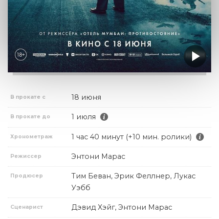
18 июня
В прокате с
1 июля
В прокате до
1 час 40 минут (+10 мин. ролики)
Хронометраж
Энтони Марас
Режиссер
Тим Беван, Эрик Феллнер, Лукас
Продюсер
Уэбб
Дэвид Хэйг, Энтони Марас
Сценарист