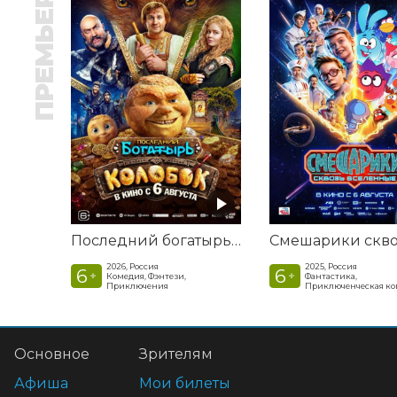
ПРЕМЬЕРА
Последний богатырь. Колобок
2026, Россия
2025, Россия
6
6
+
+
Комедия, Фэнтези,
Фантастика,
Приключения
Приключенческая к
Основное
Зрителям
Афиша
Мои билеты