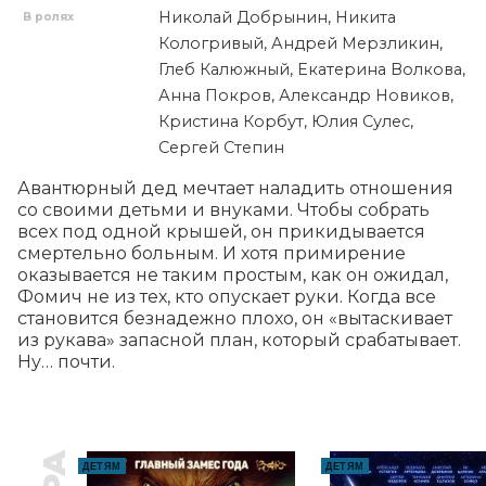
Николай Добрынин, Никита
В ролях
Кологривый, Андрей Мерзликин,
Глеб Калюжный, Екатерина Волкова,
Анна Покров, Александр Новиков,
Кристина Корбут, Юлия Сулес,
Сергей Степин
Авантюрный дед мечтает наладить отношения 
со своими детьми и внуками. Чтобы собрать 
всех под одной крышей, он прикидывается 
смертельно больным. И хотя примирение 
оказывается не таким простым, как он ожидал, 
Фомич не из тех, кто опускает руки. Когда все 
становится безнадежно плохо, он «вытаскивает 
из рукава» запасной план, который срабатывает. 
Ну… почти.
ДЕТЯМ
ДЕТЯМ