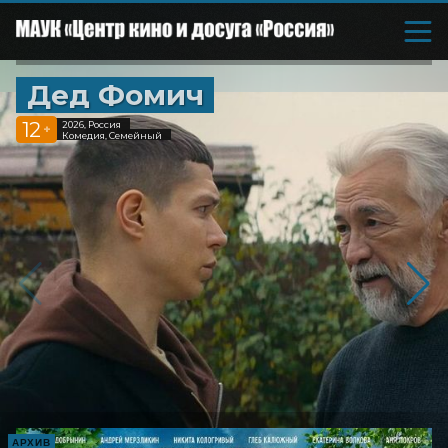
Дед Фомич
12
2026, Россия
+
Комедия, Семейный
АРХИВ