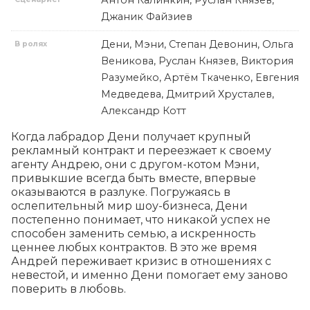
Антон Калинкин, Руслан Князев,
Джаник Файзиев
Дени, Мэни, Степан Девонин, Ольга
В ролях
Веникова, Руслан Князев, Виктория
Разумейко, Артём Ткаченко, Евгения
Медведева, Дмитрий Хрусталев,
Александр Котт
Когда лабрадор Дени получает крупный 
рекламный контракт и переезжает к своему 
агенту Андрею, они с другом-котом Мэни, 
привыкшие всегда быть вместе, впервые 
оказываются в разлуке. Погружаясь в 
ослепительный мир шоу-бизнеса, Дени 
постепенно понимает, что никакой успех не 
способен заменить семью, а искренность 
ценнее любых контрактов. В это же время 
Андрей переживает кризис в отношениях с 
невестой, и именно Дени помогает ему заново 
поверить в любовь.