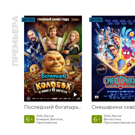
ПРЕМЬЕРА
ДЕТЯМ
ДЕТЯМ
Последний богатырь. Колобок
2026, Россия
2025, Россия
6
6
+
+
Комедия, Фэнтези,
Фантастика,
Приключения
Приключенческая к