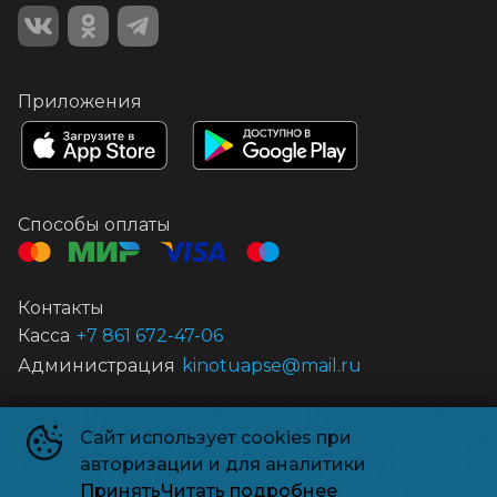
Приложения
Способы оплаты
Контакты
Касса
+7 861 672-47-06
Администрация
kinotuapse@mail.ru
Муниципальное автономное учреждение культуры «Центр кино
Сайт использует cookies при
и досуга «Россия»
©
1959-
2026
авторизации и для аналитики
Powered by
p24.app
Принять
Читать подробнее