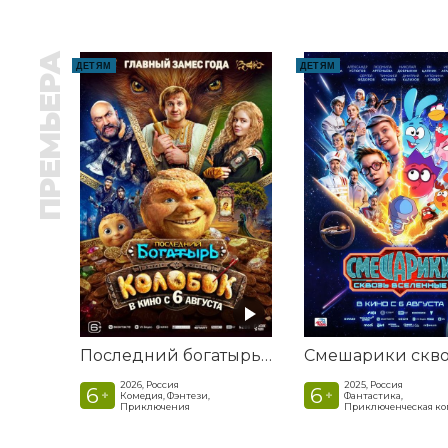
ПРЕМЬЕРА
ДЕТЯМ
ДЕТЯМ
Последний богатырь. Колобок
2026, Россия
2025, Россия
6
6
+
+
Комедия, Фэнтези,
Фантастика,
Приключения
Приключенческая к