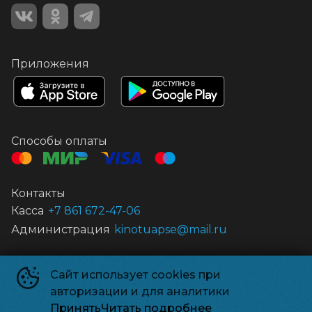
Приложения
Способы оплаты
Контакты
Касса
+7 861 672-47-06
Администрация
kinotuapse@mail.ru
Муниципальное автономное учреждение культуры «Центр кино
Сайт использует cookies при
и досуга «Россия»
©
1959-
2026
авторизации и для аналитики
Powered by
p24.app
Принять
Читать подробнее