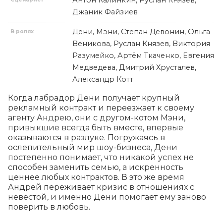
Антон Калинкин, Руслан Князев,
Джаник Файзиев
Дени, Мэни, Степан Девонин, Ольга
В ролях
Веникова, Руслан Князев, Виктория
Разумейко, Артём Ткаченко, Евгения
Медведева, Дмитрий Хрусталев,
Александр Котт
Когда лабрадор Дени получает крупный 
рекламный контракт и переезжает к своему 
агенту Андрею, они с другом-котом Мэни, 
привыкшие всегда быть вместе, впервые 
оказываются в разлуке. Погружаясь в 
ослепительный мир шоу-бизнеса, Дени 
постепенно понимает, что никакой успех не 
способен заменить семью, а искренность 
ценнее любых контрактов. В это же время 
Андрей переживает кризис в отношениях с 
невестой, и именно Дени помогает ему заново 
поверить в любовь.