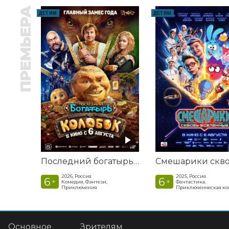
ПРЕМЬЕРА
ДЕТЯМ
ДЕТЯМ
Последний богатырь. Колобок
2026, Россия
2025, Россия
6
6
+
+
Комедия, Фэнтези,
Фантастика,
Приключения
Приключенческая к
Основное
Зрителям