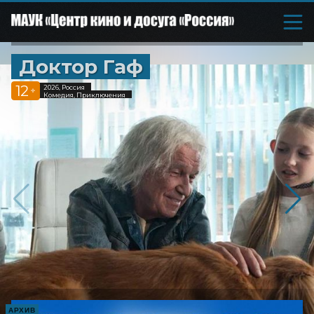
Доктор Гаф
12
2026, Россия
+
Комедия, Приключения
АРХИВ