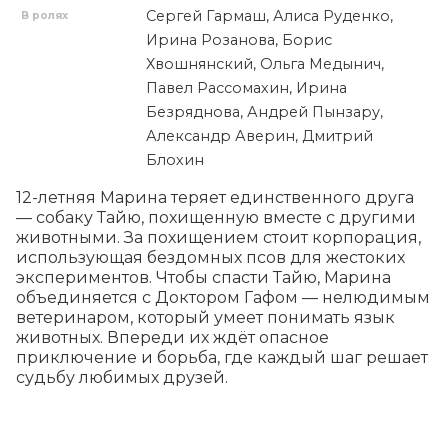
Сергей Гармаш, Алиса Руденко,
В ролях
Ирина Розанова, Борис
Хвошнянский, Ольга Медынич,
Павел Рассомахин, Ирина
Безряднова, Андрей Пынзару,
Александр Аверин, Дмитрий
Блохин
12-летняя Марина теряет единственного друга 
— собаку Тайю, похищенную вместе с другими 
животными. За похищением стоит корпорация, 
использующая бездомных псов для жестоких 
экспериментов. Чтобы спасти Тайю, Марина 
объединяется с Доктором Гафом — нелюдимым 
ветеринаром, который умеет понимать язык 
животных. Впереди их ждёт опасное 
приключение и борьба, где каждый шаг решает 
судьбу любимых друзей.