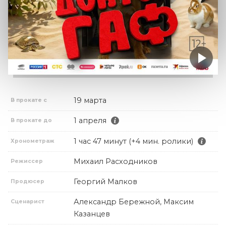
19 марта
В прокате с
1 апреля
В прокате до
1 час 47 минут (+4 мин. ролики)
Хронометраж
Михаил Расходников
Режиссер
Георгий Малков
Продюсер
Александр Бережной, Максим
Сценарист
Казанцев