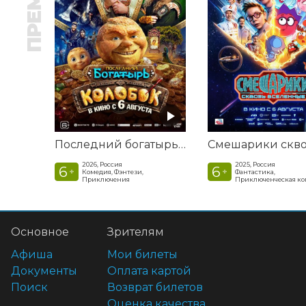
Последний богатырь. Колобок
2026, Россия
2025, Россия
6
6
+
+
Комедия, Фэнтези,
Фантастика,
Приключения
Приключенческая к
Основное
Зрителям
Афиша
Мои билеты
Документы
Оплата картой
Поиск
Возврат билетов
Оценка качества