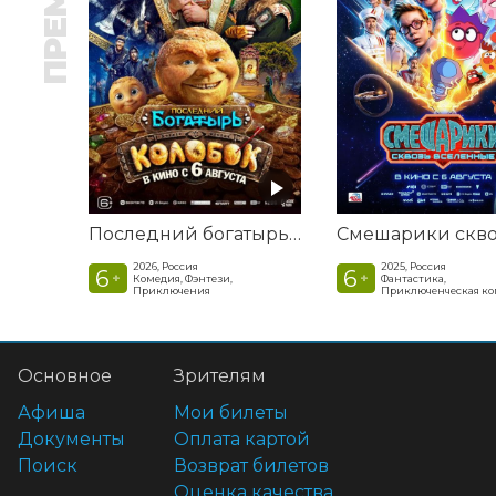
Последний богатырь. Колобок
2026, Россия
2025, Россия
6
6
+
+
Комедия, Фэнтези,
Фантастика,
Приключения
Приключенческая к
Основное
Зрителям
Афиша
Мои билеты
Документы
Оплата картой
Поиск
Возврат билетов
Оценка качества