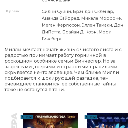
Сонненшайн
Сидни Суини, Брэндон Скленар,
В ролях
Аманда Сайфред, Микеле Морроне,
Меган Фергюсон, Эллен Тамаки, Дон
ДиПетта, Брайан Д. Коэн, Мори
Гинсберг
Милли мечтает начать жизнь с чистого листа и с 
радостью принимает работу горничной в 
роскошном особняке семьи Винчестер. Но за 
закрытыми дверями и странными правилами 
скрывается нечто зловещее. Чем ближе Милли 
подбирается к шокирующей разгадке, тем 
очевиднее становится: её собственные тайны 
тоже не останутся в тени.
ДЕТЯМ
ДЕТЯМ