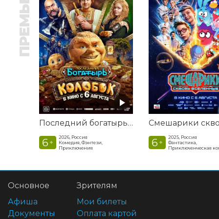
ПРЕМЬЕРА
Последний богатырь. Колобок
2026, Россия
2025, Россия
6
6
+
+
Комедия, Фэнтези,
Фантастика,
Приключения
Приключенческая к
Основное
Зрителям
Афиша
Мои билеты
Документы
Оплата картой