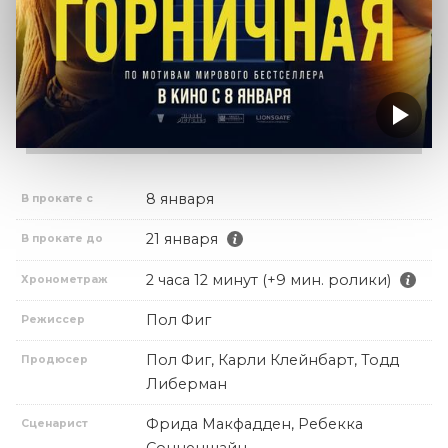
8 января
В прокате с
21 января
В прокате до
2 часа 12 минут (+9 мин. ролики)
Хронометраж
Пол Фиг
Режиссер
Пол Фиг, Карли Клейнбарт, Тодд
Продюсер
Либерман
Фрида Макфадден, Ребекка
Сценарист