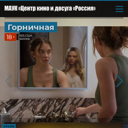
Горничная
18
2025, США
+
Триллер
АРХИВ