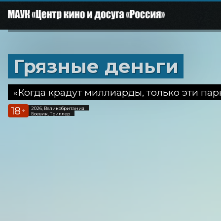
Грязные деньги
«Когда крадут миллиарды, только эти пар
18
2026, Великобритания
+
Боевик, Триллер