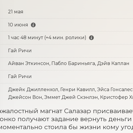
21 мая
10 июня
1 час 48 минут (+4 мин. ролики)
Гай Ричи
Айван Эткинсон, Пабло Бариньяга, Дэйв Каплан
Гай Ричи
Джейк Джилленхол, Генри Кавилл, Эйса Гонсалес
Джейсон Вон, Эммет Джей Скэнлэн, Кристофер Х
зжалостный магнат Салазар присваивае
онко получают задание вернуть деньги
моментально стоила бы жизни кому угодн