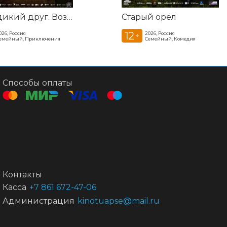
Мой дикий друг. Возвращение домой
Старый орёл
12
026, Россия
2026, Россия
+
емейный, Приключения
Семейный, Комедия
Способы оплаты
Контакты
Касса
+7 861 672-47-06
Администрация
kinotuapse@mail.ru