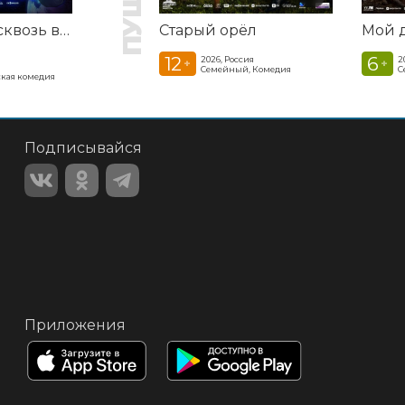
Смешарики сквозь вселенные
Старый орёл
12
6
2026, Россия
2
+
+
Семейный, Комедия
С
кая комедия
Подписывайся
Приложения