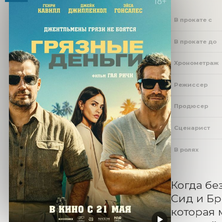
В прокате с
В прокате до
Хронометраж
Режиссер
Продюсер
Сценарист
В ролях
Когда бе
Сид и Бр
которая 