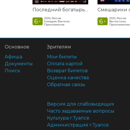
Последний богатырь. Колобок
2026, Россия
2025, Россия
6
6
+
+
Комедия, Фэнтези,
Фантастика,
Приключения
Приключенчес
Основное
Зрителям
Афиша
Мои билеты
Документы
Оплата картой
Поиск
Возврат билетов
Оценка качества
Обратная связь
Версия для слабовидящих
Часто задаваемые вопросы
Культура г.Туапсе
Администрация г.Туапсе