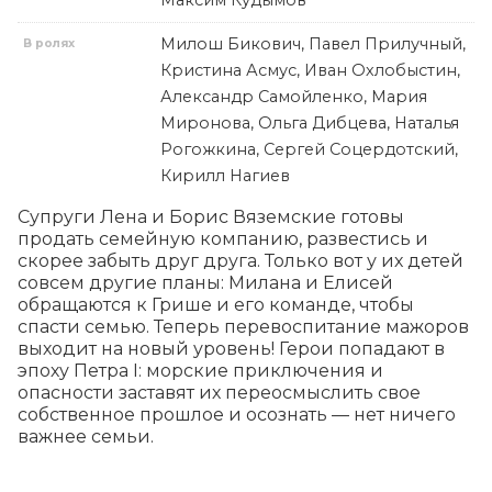
Максим Кудымов
Милош Бикович, Павел Прилучный,
В ролях
Кристина Асмус, Иван Охлобыстин,
Александр Самойленко, Мария
Миронова, Ольга Дибцева, Наталья
Рогожкина, Сергей Соцердотский,
Кирилл Нагиев
Супруги Лена и Борис Вяземские готовы 
продать семейную компанию, развестись и 
скорее забыть друг друга. Только вот у их детей 
совсем другие планы: Милана и Елисей 
обращаются к Грише и его команде, чтобы 
спасти семью. Теперь перевоспитание мажоров 
выходит на новый уровень! Герои попадают в 
эпоху Петра I: морские приключения и 
опасности заставят их переосмыслить свое 
собственное прошлое и осознать — нет ничего 
важнее семьи.