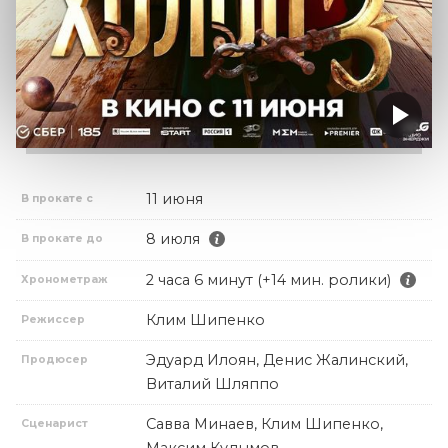
11 июня
В прокате с
8 июля
В прокате до
2 часа 6 минут (+14 мин. ролики)
Хронометраж
Клим Шипенко
Режиссер
Эдуард Илоян, Денис Жалинский,
Продюсер
Виталий Шляппо
Савва Минаев, Клим Шипенко,
Сценарист