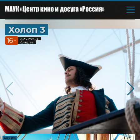
Холоп 3
16
2026, Россия
+
Комедия
АРХИВ