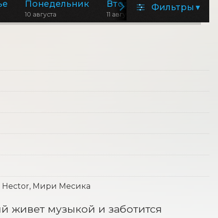
ье
Понедельник
Вторник
Среда
Фильтры
▾
10 августа
11 августа
12 августа
, Hector, Мири Месика
 живет музыкой и заботится 