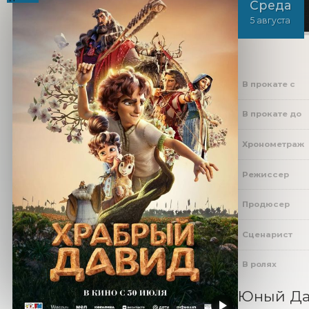
Среда
5 августа
В прокате с
В прокате до
Хронометраж
Режиссер
Продюсер
Сценарист
В ролях
Юный Дав