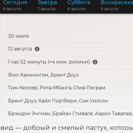
Сегодня
Завтра
Суббота
Воскресен
6 августа
7 августа
8 августа
9 августа
30 июля
12 августа
1 час 52 минуты (+4 мин. ролики)
Фил Каннингэм, Брент Доуз
Тим Келлер, Рита Мбанга, Стив Пеграм
Брент Доуз, Кайл Портбери, Сэм Уилсон
Брэндон Энгман, Брайан Стивале, Аарон Тавалер
ид — добрый и смелый пастух, который