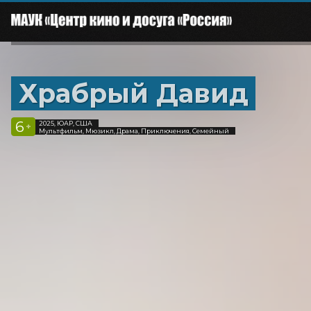
Храбрый Давид
6
2025, ЮАР, США
+
Мультфильм, Мюзикл, Драма, Приключения, Семейный