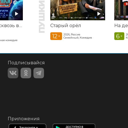
Смешарики сквозь вселенные
Старый орёл
12
6
2026, Россия
2
+
+
Семейный, Комедия
К
кая комедия
Подписывайся
Приложения