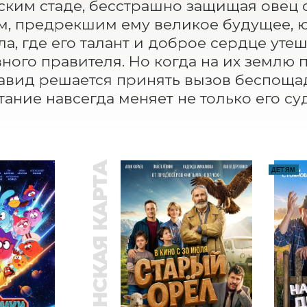
ским стаде, бесстрашно защищая овец о
, предрекшим ему великое будущее, ю
ла, где его талант и доброе сердце уте
ного правителя. Но когда на их землю 
авид решается принять вызов беспощад
тание навсегда меняет не только его суд
ПУШКИНСКАЯ КАРТА
ДЕТЯМ