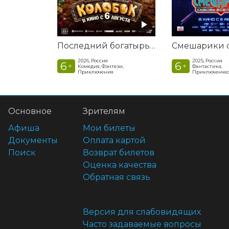
Последний богатырь. Колобок
2026, Россия
2025, Россия
6
6
+
+
Комедия, Фэнтези,
Фантастика,
Приключения
Приключенчес
Основное
Зрителям
Афиша
Мои билеты
Документы
Оплата картой
Поиск
Возврат билетов
Оценка качества
Обратная связь
Версия для слабовидящих
Часто задаваемые вопросы