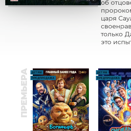
об отцов
пророком
царя Сау
своенрав
только Д
это испы
ПРЕМЬЕРА
ДЕТЯМ
ДЕТЯМ
ПРЕДПРОДАЖА
ПРЕДПРОДАЖА