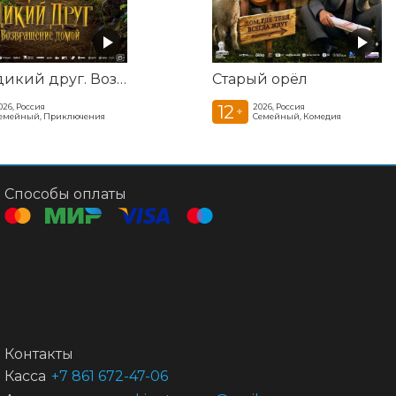
Мой дикий друг. Возвращение домой
Старый орёл
12
026, Россия
2026, Россия
+
емейный, Приключения
Семейный, Комедия
Способы оплаты
Контакты
Касса
+7 861 672-47-06