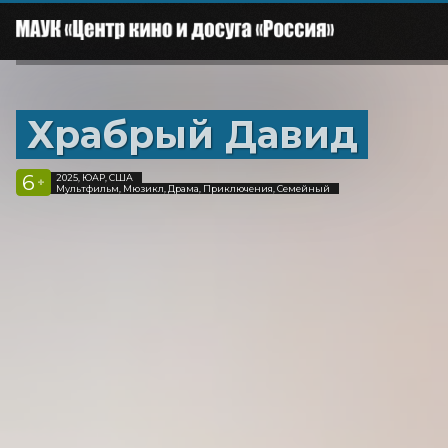
Храбрый Давид
6
2025, ЮАР, США
+
Мультфильм, Мюзикл, Драма, Приключения, Семейный