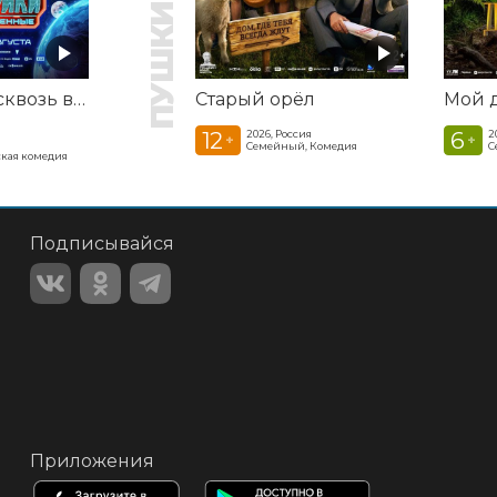
Смешарики сквозь вселенные
Старый орёл
12
6
2026, Россия
2
+
+
Семейный, Комедия
С
кая комедия
Подписывайся
Приложения