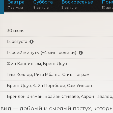
Завтра
Суббота
Воскресенье
Пон
7 августа
8 августа
9 августа
10 авг
30 июля
12 августа
1 час 52 минуты (+4 мин. ролики)
Фил Каннингэм, Брент Доуз
Тим Келлер, Рита Мбанга, Стив Пеграм
Брент Доуз, Кайл Портбери, Сэм Уилсон
Брэндон Энгман, Брайан Стивале, Аарон Тавалер
ид — добрый и смелый пастух, который