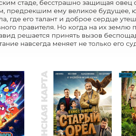
ским стаде, бесстрашно защищая овец о
, предрекшим ему великое будущее, ю
ла, где его талант и доброе сердце уте
ного правителя. Но когда на их землю 
авид решается принять вызов беспощад
тание навсегда меняет не только его суд
ПУШКИНСКАЯ КАРТА
ДЕТЯМ