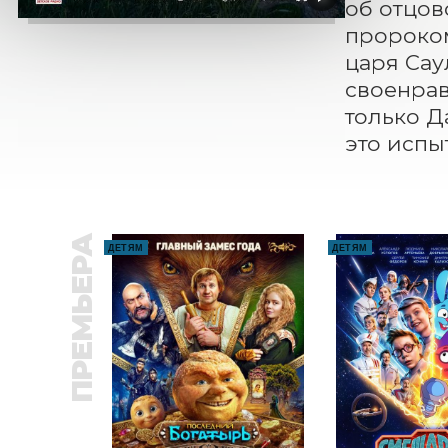
об отцов
пророком
царя Сау
своенрав
только Д
это испы
ПРЕМЬЕРА
ДЕТЯМ
ДЕТЯМ