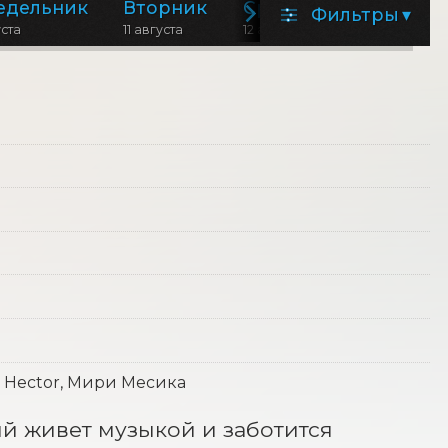
едельник
Вторник
Среда
Фильтры
▾
уста
11 августа
12 августа
, Hector, Мири Месика
 живет музыкой и заботится 