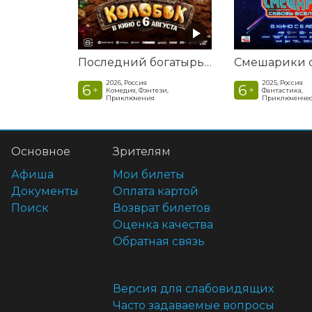
Последний богатырь. Колобок
2026, Россия
2025, Россия
6
6
+
+
Комедия, Фэнтези,
Фантастика,
Приключения
Приключенчес
Основное
Зрителям
Афиша
Мои билеты
Документы
Оплата картой
Поиск
Возврат билетов
Оценка качества
Обратная связь
Версия для слабовидящих
Часто задаваемые вопросы