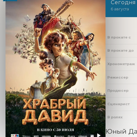
Сегодня
6 августа
В прокате с
В прокате до
Хронометраж
Режиссер
Продюсер
Сценарист
В ролях
Юный Дав