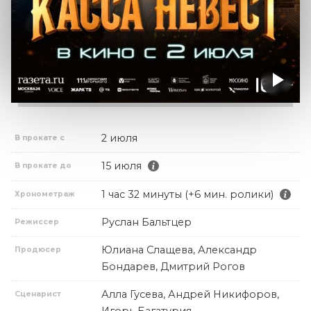
2 июля
В прокате с
15 июля
В прокате до
1 час 32 минуты (+6 мин. ролики)
Хронометраж
Руслан Бальтцер
Режиссер
Юлиана Слащева, Александр
Продюсер
Бондарев, Дмитрий Рогов
Алла Гусева, Андрей Никифоров,
Сценарист