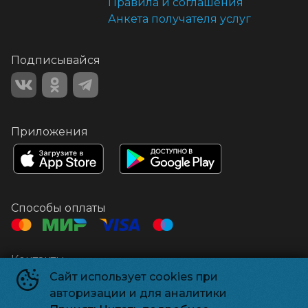
Правила и соглашения
Анкета получателя услуг
Подписывайся
Приложения
Способы оплаты
Контакты
Сайт использует cookies при
Касса
+7 861 672-47-06
авторизации и для аналитики
Администрация
kinotuapse@mail.ru