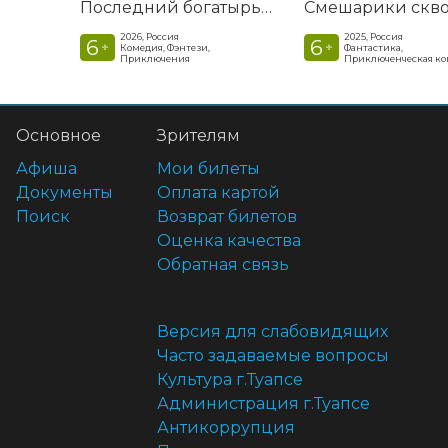
Последний богатырь. Колобок
2026, Россия
2025, Россия
6
6
+
+
Комедия, Фэнтези,
Фантастика,
Приключения
Приключенческая к
Основное
Зрителям
Афиша
Мои билеты
Документы
Оплата картой
Поиск
Возврат билетов
Оценка качества
Обратная связь
Версия для слабовидящих
Часто задаваемые вопросы
Культура г.Туапсе
Администрация г.Туапсе
Антикоррупция