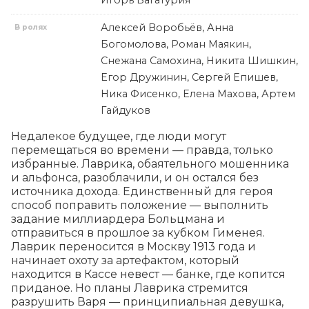
Игорь Багатурия
Алексей Воробьёв, Анна
В ролях
Богомолова, Роман Маякин,
Снежана Самохина, Никита Шишкин,
Егор Дружинин, Сергей Епишев,
Ника Фисенко, Елена Махова, Артем
Гайдуков
Недалекое будущее, где люди могут 
перемещаться во времени — правда, только 
избранные. Лаврика, обаятельного мошенника 
и альфонса, разоблачили, и он остался без 
источника дохода. Единственный для героя 
способ поправить положение — выполнить 
задание миллиардера Больцмана и 
отправиться в прошлое за кубком Гименея. 
Лаврик переносится в Москву 1913 года и 
начинает охоту за артефактом, который 
находится в Кассе невест — банке, где копится 
приданое. Но планы Лаврика стремится 
разрушить Варя — принципиальная девушка, 