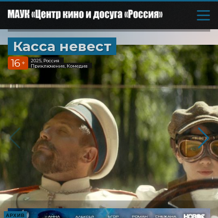
Касса невест
16
2025, Россия
+
Приключения, Комедия
АРХИВ