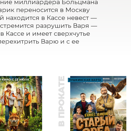
ание миллиардера Больцмана 
врик переносится в Москву 
й находится в Кассе невест — 
 стремится разрушить Варя — 
 Кассе и имеет сверхчутье 
ерехитрить Варю и с ее 
В ПРОКАТЕ
ПУШКИНСКАЯ КАРТА