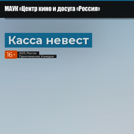
Касса невест
16
2025, Россия
+
Приключения, Комедия