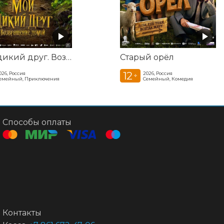
Мой дикий друг. Возвращение домой
Старый орёл
12
026, Россия
2026, Россия
+
емейный, Приключения
Семейный, Комедия
Способы оплаты
Контакты