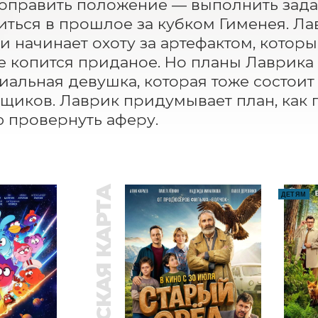
оправить положение — выполнить зад
иться в прошлое за кубком Гименея. Ла
 и начинает охоту за артефактом, которы
де копится приданое. Но планы Лаврика
альная девушка, которая тоже состоит в
щиков. Лаврик придумывает план, как п
 провернуть аферу.
ПУШКИНСКАЯ КАРТА
ДЕТЯМ