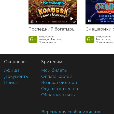
Последний богатырь. Колобок
2026, Россия
2025, Россия
6
6
+
+
Комедия, Фэнтези,
Фантастика,
Приключения
Приключенчес
Основное
Зрителям
Афиша
Мои билеты
Документы
Оплата картой
Поиск
Возврат билетов
Оценка качества
Обратная связь
Версия для слабовидящих