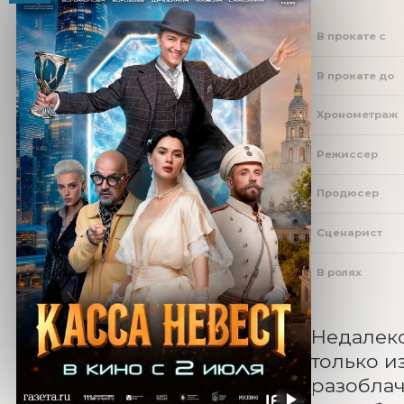
В прокате с
В прокате до
Хронометраж
Режиссер
Продюсер
Сценарист
В ролях
Недалеко
только и
разоблач