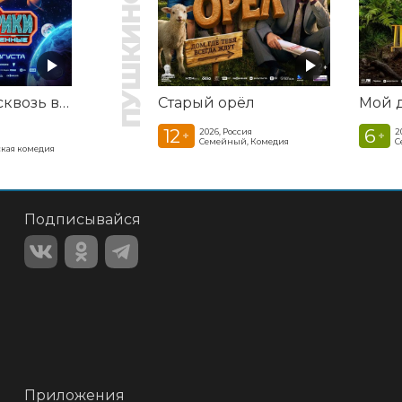
Смешарики сквозь вселенные
Старый орёл
12
6
2026, Россия
2
+
+
Семейный, Комедия
С
кая комедия
Подписывайся
Приложения