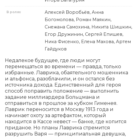
Игорь Багатурия
Алексей Воробьёв, Анна
В ролях
Богомолова, Роман Маякин,
Снежана Самохина, Никита Шишкин,
Егор Дружинин, Сергей Епишев,
Ника Фисенко, Елена Махова, Артем
Гайдуков
Недалекое будущее, где люди могут 
перемещаться во времени — правда, только 
избранные. Лаврика, обаятельного мошенника 
и альфонса, разоблачили, и он остался без 
источника дохода. Единственный для героя 
способ поправить положение — выполнить 
задание миллиардера Больцмана и 
отправиться в прошлое за кубком Гименея. 
Лаврик переносится в Москву 1913 года и 
начинает охоту за артефактом, который 
находится в Кассе невест — банке, где копится 
приданое. Но планы Лаврика стремится 
разрушить Варя — принципиальная девушка, 