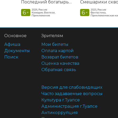
Последний богатырь. Колобок
2026, Россия
2025, Россия
6
6
+
+
Комедия, Фэнтези,
Фантастика,
Приключения
Приключенческая к
Основное
Зрителям
Афиша
Мои билеты
Документы
Оплата картой
Поиск
Возврат билетов
Оценка качества
Обратная связь
Версия для слабовидящих
Часто задаваемые вопросы
Культура г.Туапсе
Администрация г.Туапсе
Антикоррупция