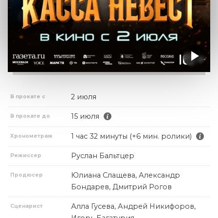
2 июля
В прокате с
15 июля
В прокате до
1 час 32 минуты (+6 мин. ролики)
Хронометраж
Руслан Бальтцер
Режиссер
Юлиана Слащева, Александр
Продюсер
Бондарев, Дмитрий Рогов
Алла Гусева, Андрей Никифоров,
Сценарист