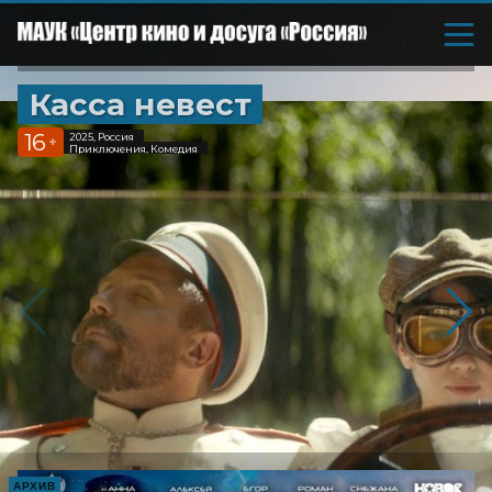
Касса невест
16
2025, Россия
+
Приключения, Комедия
АРХИВ