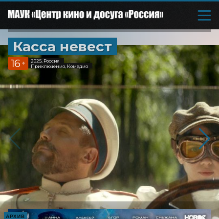
Касса невест
16
2025, Россия
+
Приключения, Комедия
АРХИВ