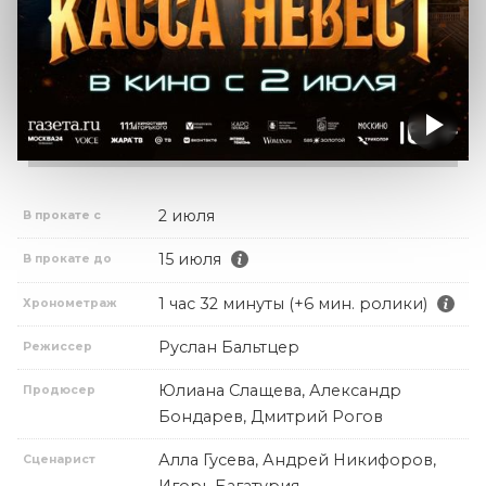
2 июля
В прокате с
15 июля
В прокате до
1 час 32 минуты (+6 мин. ролики)
Хронометраж
Руслан Бальтцер
Режиссер
Юлиана Слащева, Александр
Продюсер
Бондарев, Дмитрий Рогов
Алла Гусева, Андрей Никифоров,
Сценарист