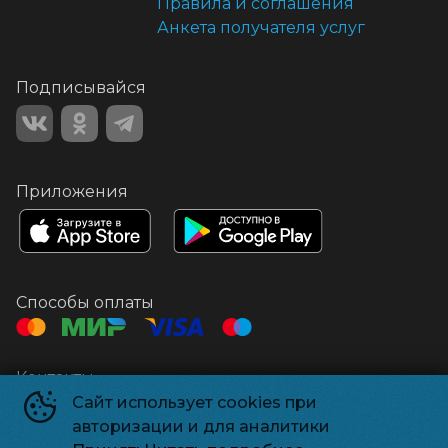
Правила и соглашения
Анкета получателя услуг
Подписывайся
Приложения
Способы оплаты
Контакты
Сайт использует cookies при
Касса
+7 861 672-47-06
авторизации и для аналитики
Администрация
kinotuapse@mail.ru