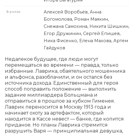
Игорь Багатурия
Алексей Воробьёв, Анна
В ролях
Богомолова, Роман Маякин,
Снежана Самохина, Никита Шишкин,
Егор Дружинин, Сергей Епишев,
Ника Фисенко, Елена Махова, Артем
Гайдуков
Недалекое будущее, где люди могут 
перемещаться во времени — правда, только 
избранные. Лаврика, обаятельного мошенника 
и альфонса, разоблачили, и он остался без 
источника дохода. Единственный для героя 
способ поправить положение — выполнить 
задание миллиардера Больцмана и 
отправиться в прошлое за кубком Гименея. 
Лаврик переносится в Москву 1913 года и 
начинает охоту за артефактом, который 
находится в Кассе невест — банке, где копится 
приданое. Но планы Лаврика стремится 
разрушить Варя — принципиальная девушка, 