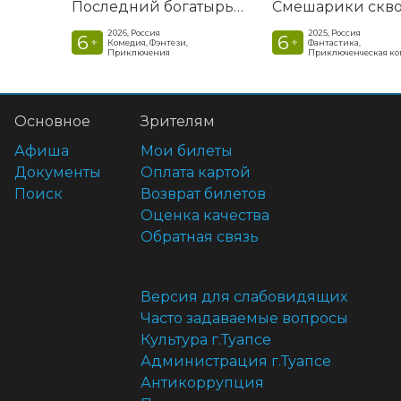
Последний богатырь. Колобок
2026, Россия
2025, Россия
6
6
+
+
Комедия, Фэнтези,
Фантастика,
Приключения
Приключенческая к
Основное
Зрителям
Афиша
Мои билеты
Документы
Оплата картой
Поиск
Возврат билетов
Оценка качества
Обратная связь
Версия для слабовидящих
Часто задаваемые вопросы
Культура г.Туапсе
Администрация г.Туапсе
Антикоррупция