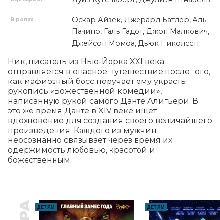
Оскар Айзек, Джерард Батлер, Аль
В ролях
Пачино, Галь Гадот, Джон Малкович,
Джейсон Момоа, Дьюк Николсон
Ник, писатель из Нью-Йорка XXI века, 
отправляется в опасное путешествие после того, 
как мафиозный босс поручает ему украсть 
рукопись «Божественной комедии», 
написанную рукой самого Данте Алигьери. В 
это же время Данте в XIV веке ищет 
вдохновение для создания своего величайшего 
произведения. Каждого из мужчин 
неосознанно связывает через время их 
одержимость любовью, красотой и 
божественным.
ДЕТЯМ
ДЕТЯМ