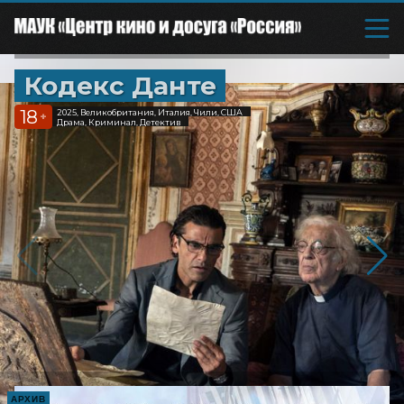
Кодекс Данте
18
2025, Великобритания, Италия, Чили, США
+
Драма, Криминал, Детектив
АРХИВ