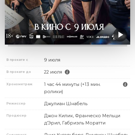
9 июля
В прокате с
22 июля
В прокате до
1 час 44 минуты (+13 мин.
Хронометраж
ролики)
Джулиан Шнабель
Режиссер
Джон Килик, Франческо Мельци
Продюсер
д’Эрил, Габриэль Моратти
Луиз Кугельберг, Джулиан Шнабель
Сценарист