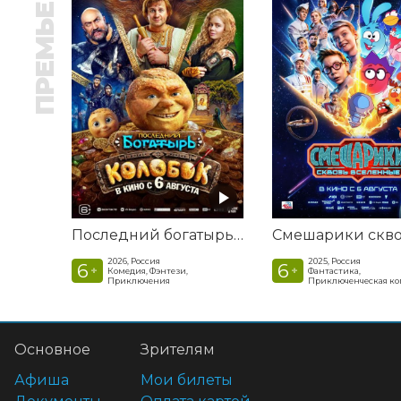
ПРЕМЬЕРА
Последний богатырь. Колобок
2026, Россия
2025, Россия
6
6
+
+
Комедия, Фэнтези,
Фантастика,
Приключения
Приключенческая к
Основное
Зрителям
Афиша
Мои билеты