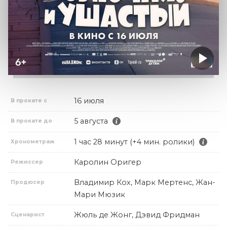
16 июля
В прокате с
5 августа
В прокате до
1 час 28 минут (+4 мин. ролики)
Хронометраж
Каролин Оригер
Режиссер
Владимир Кох, Марк Мертенс, Жан-
Продюсер
Мари Мюзик
Жюль де Жонг, Дэвид Фридман
Сценарист