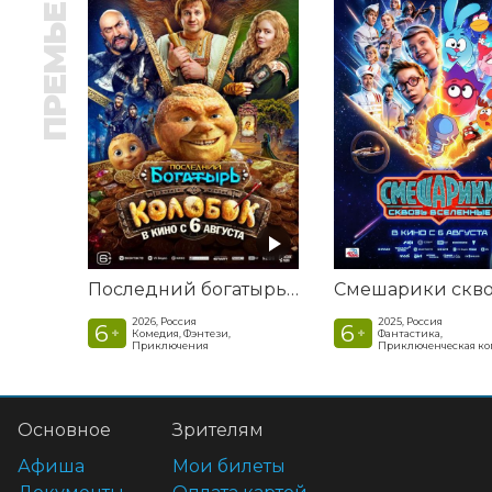
ПРЕМЬЕРА
Последний богатырь. Колобок
2026, Россия
2025, Россия
6
6
+
+
Комедия, Фэнтези,
Фантастика,
Приключения
Приключенческая к
Основное
Зрителям
Афиша
Мои билеты