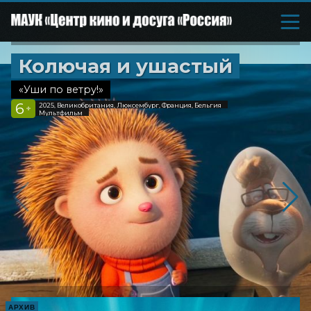
Колючая и ушастый
«Уши по ветру!»
6
2025, Великобритания, Люксембург, Франция, Бельгия
+
Мультфильм
АРХИВ