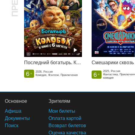
Последний богатырь. Колобок
2025, Россия
6
2026, Россия
6
+
+
Фантастика, Приключен
Комедия, Фэнтези, Приключения
комедия
Основное
Зрителям
Афиша
Мои билеты
Документы
Оплата картой
Поиск
Возврат билетов
Оценка качества