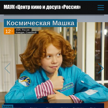
Космическая Машка
12
2026, Россия
+
Комедия, Семейный
АРХИВ