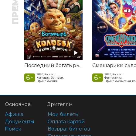
Последний богатырь. Колобок
2026, Россия
2025, Россия
6
6
+
+
Комедия, Фэнтези,
Фантастика,
Приключения
Приключенческая к
Основное
Зрителям
Афиша
Мои билеты
Документы
Оплата картой
Поиск
Возврат билетов