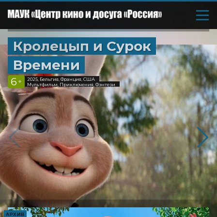
Кролецып и Сурок
Времени
6
2025, Бельгия, Франция, США
+
Мультфильм, Приключения, Фэнтези
АРХИВ