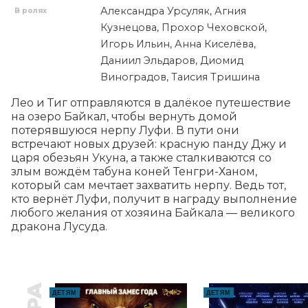
Александра Урсуляк, Агния
В ролях
Кузнецова, Прохор Чеховской,
Игорь Ильин, Анна Киселёва,
Даниил Эльдаров, Диомид
Виноградов, Таисия Тришина
Лео и Тиг отправляются в далёкое путешествие 
на озеро Байкал, чтобы вернуть домой 
потерявшуюся нерпу Луфи. В пути они 
встречают новых друзей: красную панду Джу и 
царя обезьян Укуна, а также сталкиваются со 
злым вождём табуна коней Тенгри-Ханом, 
который сам мечтает захватить нерпу. Ведь тот, 
кто вернёт Луфи, получит в награду выполнение 
любого желания от хозяина Байкала — великого 
дракона Лусуда.
ДЕТЯМ
ДЕТЯМ