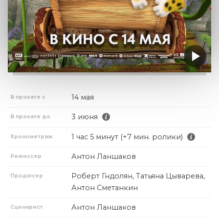
14 мая
В прокате с
3 июня
В прокате до
1 час 5 минут (+7 мин. ролики)
Хронометраж
Антон Ланшаков
Режиссер
Роберт Гндолян, Татьяна Цыварева,
Продюсер
Антон Сметанкин
Антон Ланшаков
Сценарист