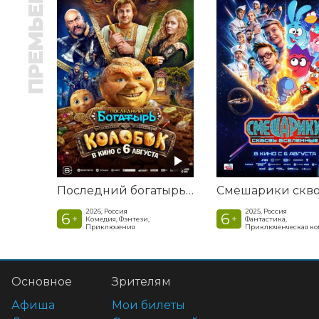
ПРЕМЬЕРА
Последний богатырь. Колобок
2026, Россия
2025, Россия
6
6
+
+
Комедия, Фэнтези,
Фантастика,
Приключения
Приключенческая к
Основное
Зрителям
Афиша
Мои билеты