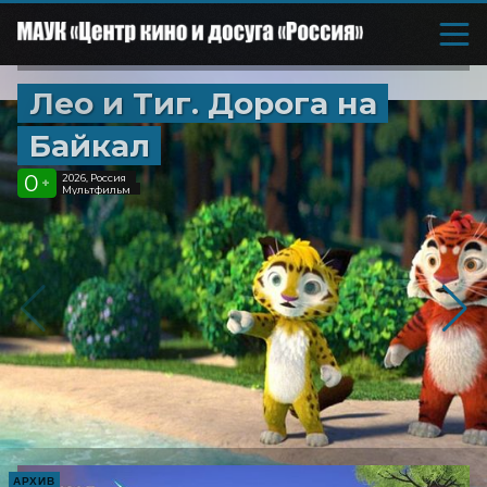
Лео и Тиг. Дорога на
Байкал
0
2026, Россия
+
Мультфильм
АРХИВ