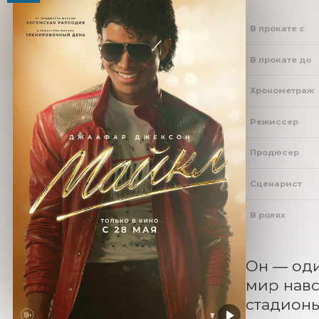
В прокате с
В прокате до
Хронометраж
Режиссер
Продюсер
Сценарист
В ролях
Он — оди
мир навс
стадионы