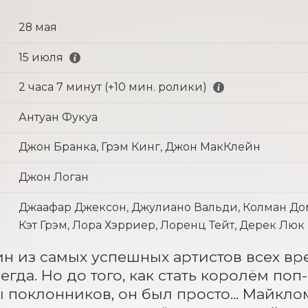
28 мая
15 июля
2 часа 7 минут (+10 мин. ролики)
Антуан Фукуа
Джон Бранка, Грэм Кинг, Джон МакКлейн
Джон Логан
Джаафар Джексон, Джулиано Вальди, Колман Дом
Кэт Грэм, Лора Хэрриер, Лоренц Тейт, Дерек Люк
н из самых успешных артистов всех вре
егда. Но до того, как стать королём по
 поклонников, он был просто... Майклом