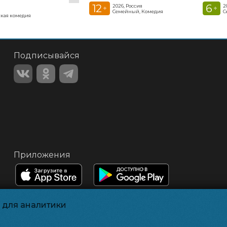
12
6
2026, Россия
2
+
+
Семейный, Комедия
С
кая комедия
Подписывайся
Приложения
и для аналитики