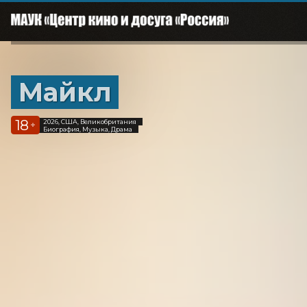
Майкл
18
2026, США, Великобритания
+
Биография, Музыка, Драма