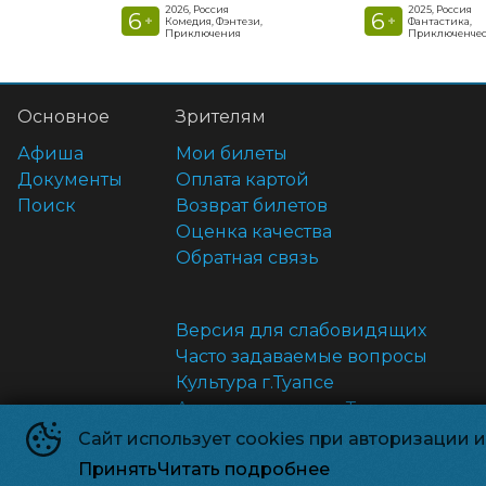
2026, Россия
2025, Россия
6
6
+
+
Комедия, Фэнтези,
Фантастика,
Приключения
Приключенчес
Основное
Зрителям
Афиша
Мои билеты
Документы
Оплата картой
Поиск
Возврат билетов
Оценка качества
Обратная связь
Версия для слабовидящих
Часто задаваемые вопросы
Культура г.Туапсе
Администрация г.Туапсе
Антикоррупция
Сайт использует cookies при авторизации 
Правила и соглашения
Принять
Читать подробнее