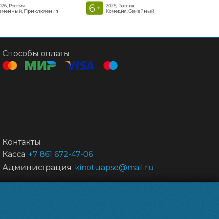
6
026, Россия
2026, Россия
+
емейный, Приключения
Комедия, Семейный
Способы оплаты
Контакты
Касса
+7 861 672-47-06
Администрация
kinotuapse@mail.ru