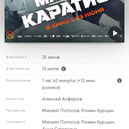
25 июня
В прокате с
15 июля
В прокате до
1 час 42 минуты (+12 мин.
Хронометраж
ролики)
Алексей Алфёров
Режиссер
Михаил Погосов, Роман Курцын
Продюсер
Михаил Погосов, Роман Курцын,
Сценарист
Анна Симикина