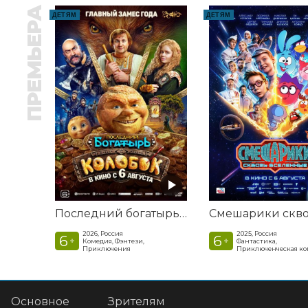
ПРЕМЬЕРА
ДЕТЯМ
ДЕТЯМ
Последний богатырь. Колобок
2026, Россия
2025, Россия
6
6
+
+
Комедия, Фэнтези,
Фантастика,
Приключения
Приключенческая к
Основное
Зрителям