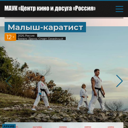
Малыш-каратист
12
2026, Россия
+
Боевик, Драма, Спорт, Семейный
АРХИВ