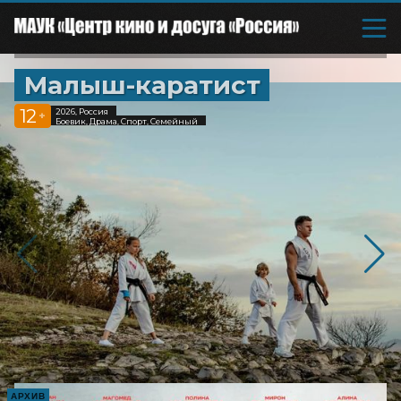
Малыш-каратист
12
2026, Россия
+
Боевик, Драма, Спорт, Семейный
АРХИВ