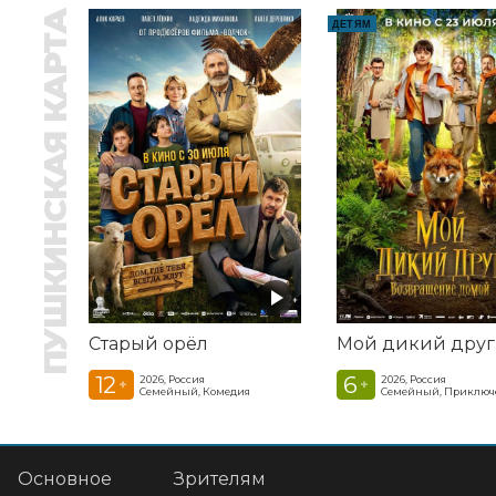
ПУШКИНСКАЯ КАРТА
ДЕТЯМ
Старый орёл
12
6
2026, Россия
2026, Россия
+
+
Семейный, Комедия
Семейный, Приключ
Основное
Зрителям