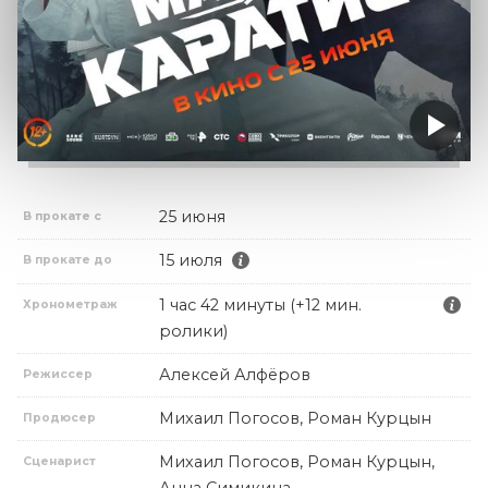
25 июня
В прокате с
15 июля
В прокате до
1 час 42 минуты (+12 мин.
Хронометраж
ролики)
Алексей Алфёров
Режиссер
Михаил Погосов, Роман Курцын
Продюсер
Михаил Погосов, Роман Курцын,
Сценарист
Анна Симикина