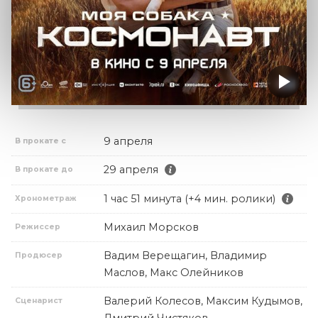
9 апреля
В прокате с
29 апреля
В прокате до
1 час 51 минута (+4 мин. ролики)
Хронометраж
Михаил Морсков
Режиссер
Вадим Верещагин, Владимир
Продюсер
Маслов, Макс Олейников
Валерий Колесов, Максим Кудымов,
Сценарист