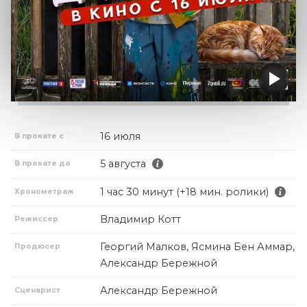
16 июля
В прокате с
5 августа
В прокате до
1 час 30 минут (+18 мин. ролики)
Хронометраж
Владимир Котт
Режиссер
Георгий Малков, Ясмина Бен Аммар,
Продюсер
Александр Бережной
Александр Бережной
Сценарист