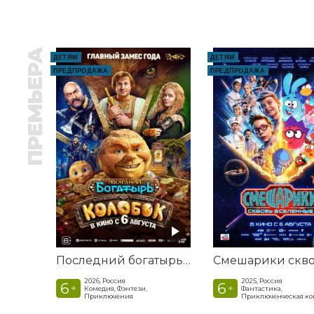
ПРЕМЬЕРА
ДЕТЯМ
ДЕТЯМ
ПРЕДПРОДАЖА
ПРЕДПРОДАЖА
Последний богатырь. Колобок
2026, Россия
2025, Россия
6
6
+
+
Комедия, Фэнтези,
Фантастика,
Приключения
Приключенческая к