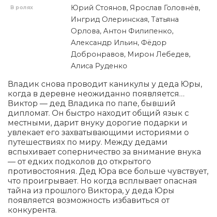
Юрий Стоянов, Ярослав Головнёв,
В ролях
Ингрид Олеринская, Татьяна
Орлова, Антон Филипенко,
Александр Ильин, Фёдор
Добронравов, Мирон Лебедев,
Алиса Руденко
Владик снова проводит каникулы у деда Юры, 
когда в деревне неожиданно появляется… 
Виктор — дед Владика по папе, бывший 
дипломат. Он быстро находит общий язык с 
местными, дарит внуку дорогие подарки и 
увлекает его захватывающими историями о 
путешествиях по миру. Между дедами 
вспыхивает соперничество за внимание внука 
— от едких подколов до открытого 
противостояния. Дед Юра все больше чувствует, 
что проигрывает. Но когда всплывает опасная 
тайна из прошлого Виктора, у деда Юры 
появляется возможность избавиться от 
конкурента.