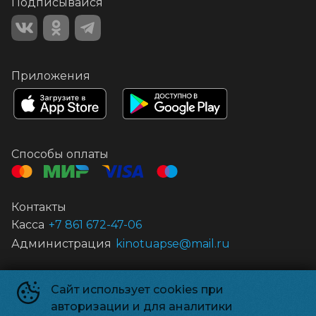
Подписывайся
Приложения
Способы оплаты
Контакты
Касса
+7 861 672-47-06
Администрация
kinotuapse@mail.ru
Муниципальное автономное учреждение культуры «Центр кино
Сайт использует cookies при
и досуга «Россия»
©
1959-
2026
авторизации и для аналитики