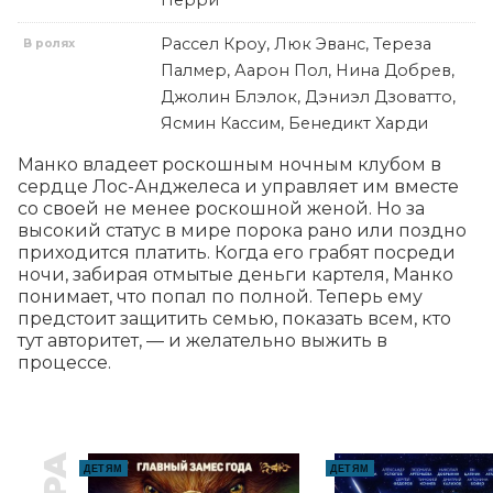
Рассел Кроу, Люк Эванс, Тереза
В ролях
Палмер, Аарон Пол, Нина Добрев,
Джолин Блэлок, Дэниэл Дзоватто,
Ясмин Кассим, Бенедикт Харди
Манко владеет роскошным ночным клубом в 
сердце Лос-Анджелеса и управляет им вместе 
со своей не менее роскошной женой. Но за 
высокий статус в мире порока рано или поздно 
приходится платить. Когда его грабят посреди 
ночи, забирая отмытые деньги картеля, Манко 
понимает, что попал по полной. Теперь ему 
предстоит защитить семью, показать всем, кто 
тут авторитет, — и желательно выжить в 
процессе.
ДЕТЯМ
ДЕТЯМ