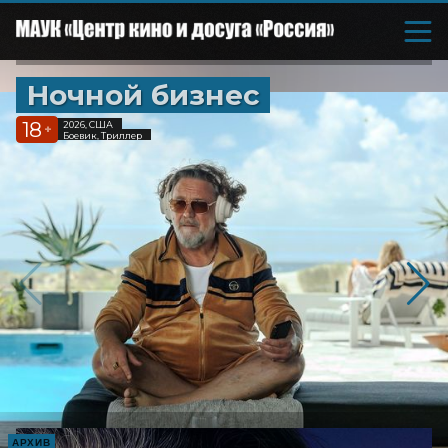
Ночной бизнес
18
2026, США
+
Боевик, Триллер
АРХИВ