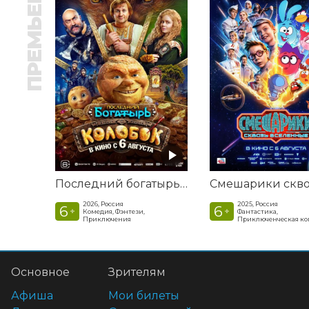
ПРЕМЬЕРА
Последний богатырь. Колобок
2026, Россия
2025, Россия
6
6
+
+
Комедия, Фэнтези,
Фантастика,
Приключения
Приключенческая к
Основное
Зрителям
Афиша
Мои билеты