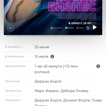
25 июня
В прокате с
15 июля
В прокате до
1 час 42 минуты (+12 мин.
Хронометраж
ролики)
Деррик Борте
Режиссер
Марк Фазано, Дебора Гловер
Продюсер
Деррик Борте, Дэниэл Форте, Томас
Сценарист
Перри