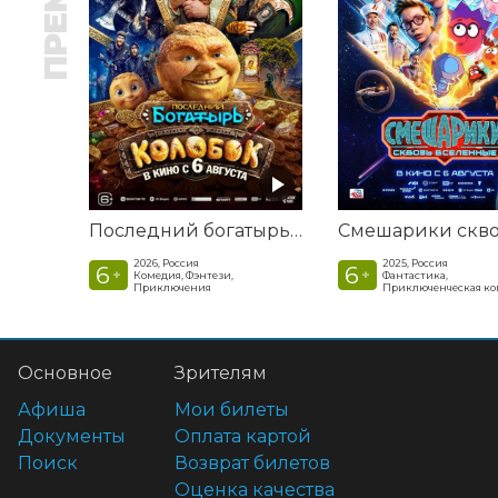
Последний богатырь. Колобок
2026, Россия
2025, Россия
6
6
+
+
Комедия, Фэнтези,
Фантастика,
Приключения
Приключенческая к
Основное
Зрителям
Афиша
Мои билеты
Документы
Оплата картой
Поиск
Возврат билетов
Оценка качества