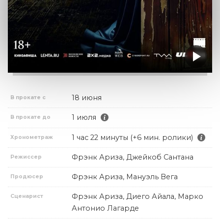
18 июня
В прокате с
1 июля
В прокате до
1 час 22 минуты (+6 мин. ролики)
Хронометраж
Фрэнк Ариза, Джейкоб Сантана
Режиссер
Фрэнк Ариза, Мануэль Вега
Продюсер
Фрэнк Ариза, Диего Айала, Марко
Сценарист
Антонио Лагарде