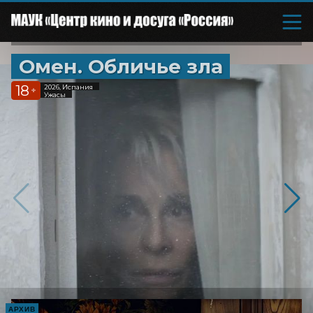
Омен. Обличье зла
18
2026, Испания
+
Ужасы
АРХИВ