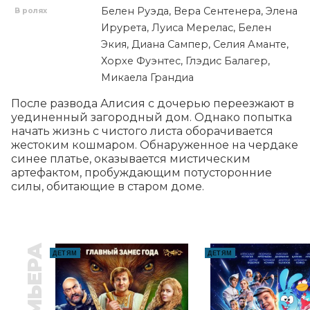
Белен Руэда, Вера Сентенера, Элена
В ролях
Ирурета, Луиса Мерелас, Белен
Экия, Диана Сампер, Селия Аманте,
Хорхе Фуэнтес, Глэдис Балагер,
Микаела Грандиа
После развода Алисия с дочерью переезжают в 
уединенный загородный дом. Однако попытка 
начать жизнь с чистого листа оборачивается 
жестоким кошмаром. Обнаруженное на чердаке 
синее платье, оказывается мистическим 
артефактом, пробуждающим потусторонние 
силы, обитающие в старом доме.
ПРЕМЬЕРА
ДЕТЯМ
ДЕТЯМ