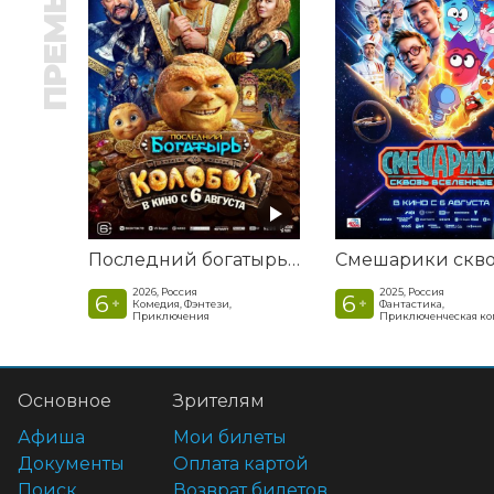
ПРЕМЬЕРА
Последний богатырь. Колобок
2026, Россия
2025, Россия
6
6
+
+
Комедия, Фэнтези,
Фантастика,
Приключения
Приключенческая к
Основное
Зрителям
Афиша
Мои билеты
Документы
Оплата картой
Поиск
Возврат билетов