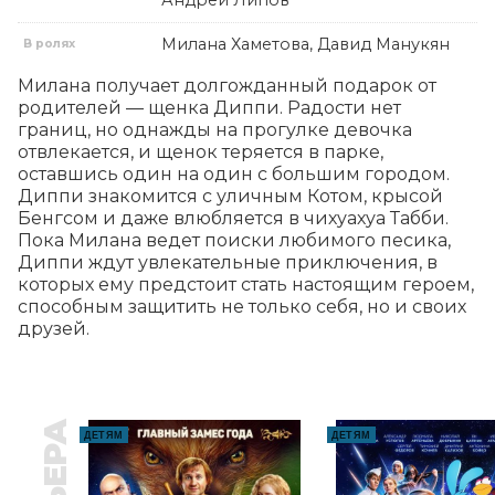
Андрей Липов
Милана Хаметова, Давид Манукян
В ролях
Милана получает долгожданный подарок от 
родителей — щенка Диппи. Радости нет 
границ, но однажды на прогулке девочка 
отвлекается, и щенок теряется в парке, 
оставшись один на один с большим городом. 
Диппи знакомится с уличным Котом, крысой 
Бенгсом и даже влюбляется в чихуахуа Табби. 
Пока Милана ведет поиски любимого песика, 
Диппи ждут увлекательные приключения, в 
которых ему предстоит стать настоящим героем, 
способным защитить не только себя, но и своих 
друзей.
ДЕТЯМ
ДЕТЯМ