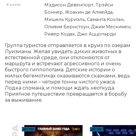
Мэдисон Девенпорт, Трэйси
В ролях
Боннер, Жоакин де Алмейда,
Мишель Куриэль, Саманта Кохлан,
Оливия Бернстоун, Джим Мескимен,
Ривер Кодак, Джо Аццопарди
Группа туристов отправляется в круиз по озерам 
Луизианы. Желая увидеть диких животных в 
естественной среде, они отклоняются от 
маршрута и встречают агрессивного и очень 
быстрого гиппопотама. Детские истории о 
милых бегемотиках оказываются сказками, ведь 
перед ними – четыре тонны чистого ужаса. 
Лодка сломана, и помощи ждать неоткуда. 
Приятное путешествие превращается в борьбу 
за выживание.
ДЕТЯМ
ДЕТЯМ