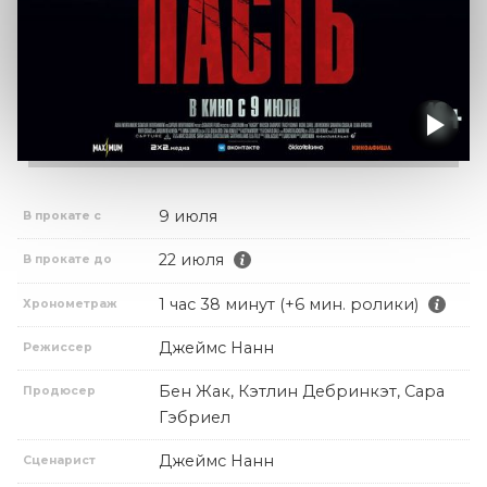
9 июля
В прокате с
22 июля
В прокате до
1 час 38 минут (+6 мин. ролики)
Хронометраж
Джеймс Нанн
Режиссер
Бен Жак, Кэтлин Дебринкэт, Сара
Продюсер
Гэбриел
Джеймс Нанн
Сценарист