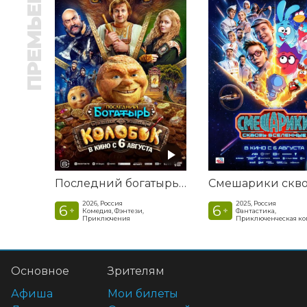
ПРЕМЬЕРА
Последний богатырь. Колобок
2026, Россия
2025, Россия
6
6
+
+
Комедия, Фэнтези,
Фантастика,
Приключения
Приключенческая к
Основное
Зрителям
Афиша
Мои билеты