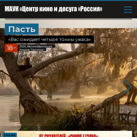
Пасть
«Вас ожидает четыре тонны ужаса»
18
2026, Великобритания
+
Хоррор, Триллер
АРХИВ