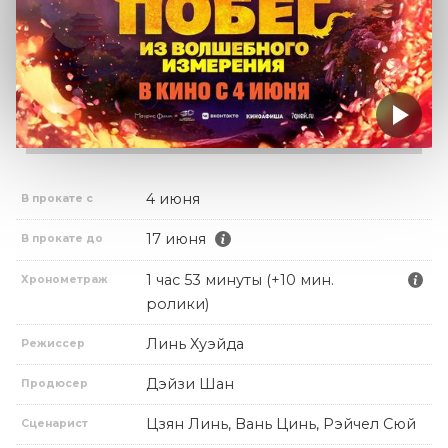
4 июня
В прокате с
17 июня
В прокате до
1 час 53 минуты (+10 мин.
Хронометраж
ролики)
Линь Хуэйда
Режиссер
Дэйзи Шан
Продюсер
Цзян Линь, Вань Цинь, Рэйчел Сюй
Сценарист