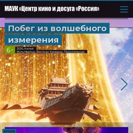
Побег из волшебного
измерения
6
2026, Китай
+
Мультфильм, Фэнтези, Комедия, Приключения
АРХИВ