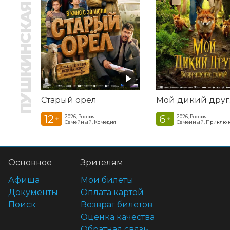
ПУШКИНСКАЯ КАРТА
Старый орёл
12
6
2026, Россия
2026, Россия
+
+
Семейный, Комедия
Семейный, Приключ
Основное
Зрителям
Афиша
Мои билеты
Документы
Оплата картой
Поиск
Возврат билетов
Оценка качества
Обратная связь