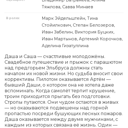
Тяжлова, Савва Минаев
Марк Эйдельштейн, Тина
В ролях
Стойилкович, Степан Белозеров,
Иван Забелин, Виктория Буцких,
Иван Мартынов, Артемий Корочков,
Аделина Гизатуллина
Даша и Саша — счастливые молодожёны. 
Свадебное путешествие и прыжок с парашютом 
над предгорьем Эльбруса должны стать 
началом их новой жизни. Но судьба вносит свои 
коррективы. Пилотом оказывается Артём — 
бывший Даши, о котором она не хотела даже 
вспоминать. Когда самолёт терпит крушение, 
троим приходится прыгать без подготовки. 
Стропы путаются. Они чудом остаются в живых 
— но оказываются подвешены над горной 
пропастью посреди бушующих лесных пожаров. 
Даша оказывается между двумя мужчинами, с 
каждым из которых связана её жизнь. Один — 