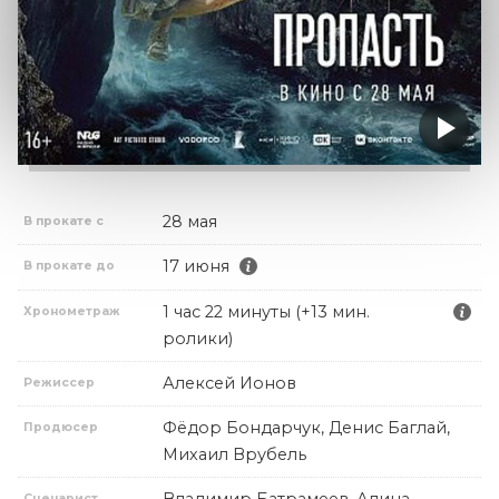
28 мая
В прокате с
17 июня
В прокате до
1 час 22 минуты (+13 мин.
Хронометраж
ролики)
Алексей Ионов
Режиссер
Фёдор Бондарчук, Денис Баглай,
Продюсер
Михаил Врубель
Владимир Батрамеев, Алина
Сценарист