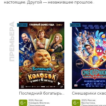
настоящее. Другой — незажившее прошлое.
ПРЕМЬЕРА
ДЕТЯМ
ДЕТЯМ
Последний богатырь. Колобок
2026, Россия
2025, Россия
6
6
+
+
Комедия, Фэнтези,
Фантастика,
Приключения
Приключенческая к