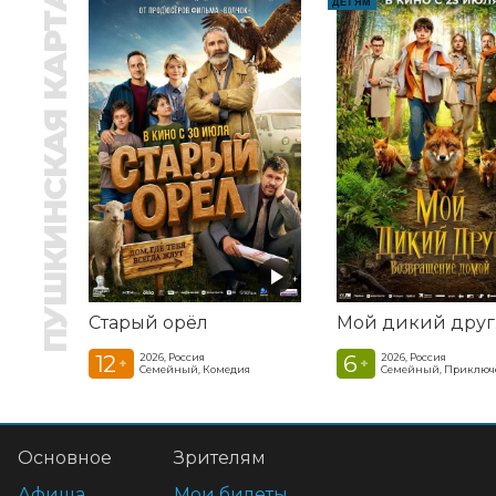
ПУШКИНСКАЯ КАРТА
ДЕТЯМ
Старый орёл
12
6
2026, Россия
2026, Россия
+
+
Семейный, Комедия
Семейный, Приключ
Основное
Зрителям
Афиша
Мои билеты