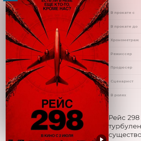
В прокате с
В прокате до
Хронометраж
Режиссер
Продюсер
Сценарист
В ролях
Рейс 298
турбулен
существо