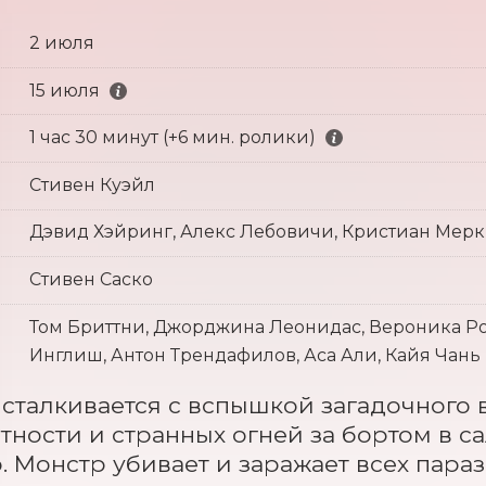
2 июля
15 июля
1 час 30 минут (+6 мин. ролики)
Стивен Куэйл
Дэвид Хэйринг, Алекс Лебовичи, Кристиан Мер
Стивен Саско
Том Бриттни, Джорджина Леонидас, Вероника Роз
Инглиш, Антон Трендафилов, Аса Али, Кайя Чань
 сталкивается с вспышкой загадочного в
тности и странных огней за бортом в с
. Монстр убивает и заражает всех пара