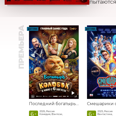
пытаются
ПРЕМЬЕРА
ДЕТЯМ
ДЕТЯМ
Последний богатырь. Колобок
2026, Россия
2025, Россия
6
6
+
+
Комедия, Фэнтези,
Фантастика,