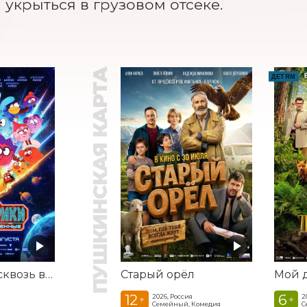
 укрыться в грузовом отсеке.
ПУШКИНСКАЯ КАРТА
ДЕТЯМ
Смешарики сквозь вселенные
Старый орёл
12
6
2026, Россия
2
+
+
Семейный, Комедия
С