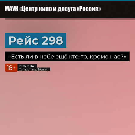
Рейс 298
«Есть ли в небе ещё кто-то, кроме нас?»
18
2026, США
+
Фантастика, Боевик