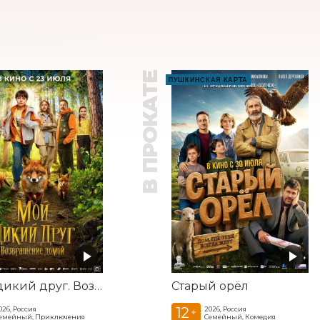
В ПРОКАТЕ
ПУШКИНСКАЯ КАРТА
Мой дикий друг. Возвращение домой
Старый орёл
12
026, Россия
2026, Россия
+
емейный, Приключения
Семейный, Комедия