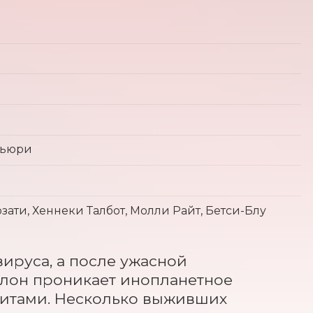
кьюри
ати, Хеннеки Талбот, Молли Райт, Бетси-Блу
ируса, а после ужасной 
алон проникает инопланетное 
зитами. Несколько выживших 