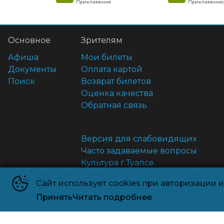
Приключения
Приключенчес
Основное
Зрителям
Афиша
Мои билеты
Документы
Оплата картой
Поиск
Возврат билетов
Оценка качества
Обратная связь
Версия для слабовидящих
Часто задаваемые вопросы
Культура г.Туапсе
Администрация г.Туапсе
Сайт использует cookies при авторизации 
Антикоррупция
Принять
Читать подробнее
Правила и соглашения
Анкета получателя услуг