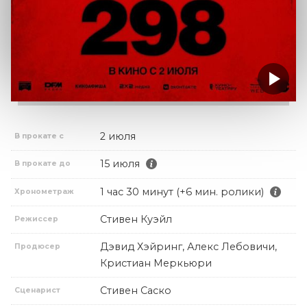
2 июля
В прокате с
15 июля
В прокате до
1 час 30 минут (+6 мин. ролики)
Хронометраж
Стивен Куэйл
Режиссер
Дэвид Хэйринг, Алекс Лебовичи,
Продюсер
Кристиан Меркьюри
Стивен Саско
Сценарист