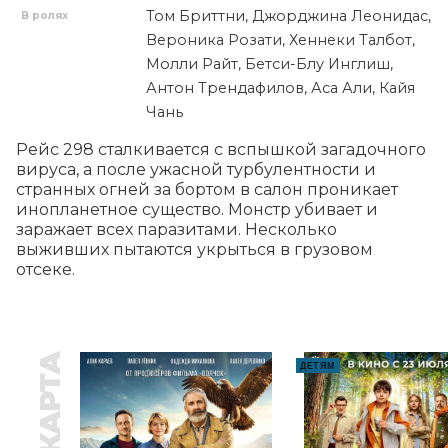
Том Бриттни, Джорджина Леонидас,
В ролях
Вероника Розати, Хеннеки Талбот,
Молли Райт, Бетси-Блу Инглиш,
Антон Трендафилов, Аса Али, Кайя
Чань
Рейс 298 сталкивается с вспышкой загадочного 
вируса, а после ужасной турбулентности и 
странных огней за бортом в салон проникает 
инопланетное существо. Монстр убивает и 
заражает всех паразитами. Несколько 
выживших пытаются укрыться в грузовом 
отсеке.
ДЕТЯМ