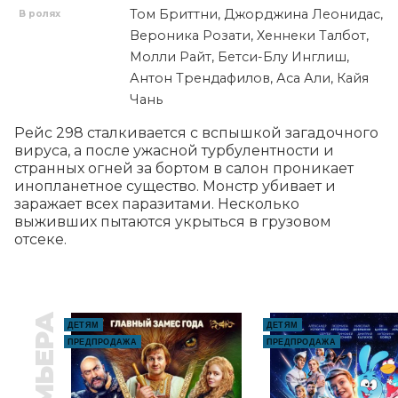
Том Бриттни, Джорджина Леонидас,
В ролях
Вероника Розати, Хеннеки Талбот,
Молли Райт, Бетси-Блу Инглиш,
Антон Трендафилов, Аса Али, Кайя
Чань
Рейс 298 сталкивается с вспышкой загадочного 
вируса, а после ужасной турбулентности и 
странных огней за бортом в салон проникает 
инопланетное существо. Монстр убивает и 
заражает всех паразитами. Несколько 
выживших пытаются укрыться в грузовом 
отсеке.
ПРЕМЬЕРА
ДЕТЯМ
ДЕТЯМ
ПРЕДПРОДАЖА
ПРЕДПРОДАЖА