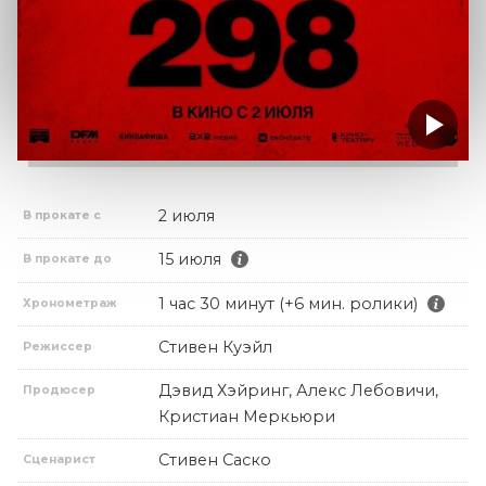
2 июля
В прокате с
15 июля
В прокате до
1 час 30 минут (+6 мин. ролики)
Хронометраж
Стивен Куэйл
Режиссер
Дэвид Хэйринг, Алекс Лебовичи,
Продюсер
Кристиан Меркьюри
Стивен Саско
Сценарист