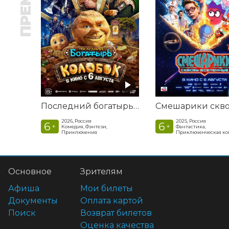
Последний богатырь. Колобок
2026, Россия
2025, Россия
6
6
+
+
Комедия, Фэнтези,
Фантастика,
Приключения
Приключенческая к
Основное
Зрителям
Афиша
Мои билеты
Документы
Оплата картой
Поиск
Возврат билетов
Оценка качества