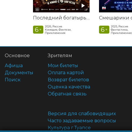
Последний богатырь. Колобок
2026, Россия
2025, Россия
6
6
+
+
Комедия, Фэнтези,
Фантастика,
Приключения
Приключенчес
Основное
Зрителям
Афиша
Мои билеты
Документы
Оплата картой
Поиск
Возврат билетов
Оценка качества
Обратная связь
Версия для слабовидящих
Часто задаваемые вопросы
Культура г.Туапсе