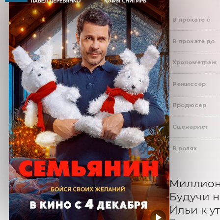
В прокате с
В прокате до
Хронометраж
Режиссер
Продюсер
Сценарист
В ролях
Миллионе
Будучи н
Ильи к y