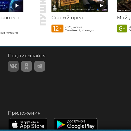
Смешарики сквозь вселенные
Старый орёл
12
6
2026, Россия
2
+
+
Семейный, Комедия
С
кая комедия
Подписывайся
Приложения