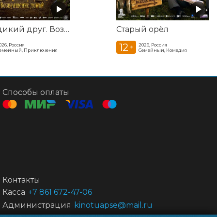
Мой дикий друг. Возвращение домой
Старый орёл
12
026, Россия
2026, Россия
+
емейный, Приключения
Семейный, Комедия
Способы оплаты
Контакты
Касса
+7 861 672-47-06
Администрация
kinotuapse@mail.ru