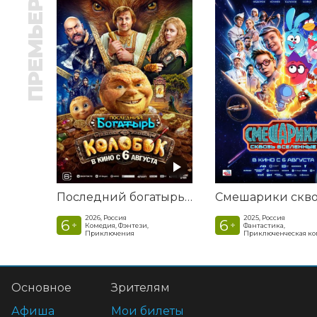
ПРЕМЬЕРА
Последний богатырь. Колобок
2026, Россия
2025, Россия
6
6
+
+
Комедия, Фэнтези,
Фантастика,
Приключения
Приключенческая к
Основное
Зрителям
Афиша
Мои билеты