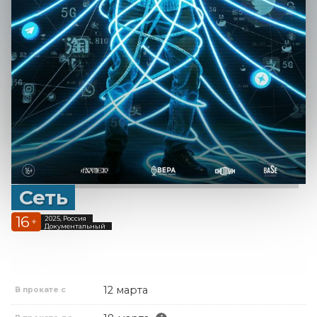
Сеть
16
2025, Россия
+
Документальный
12 марта
В прокате с