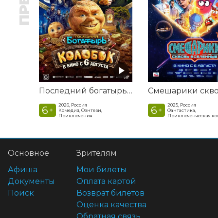
Последний богатырь. Колобок
2026, Россия
2025, Россия
6
6
+
+
Комедия, Фэнтези,
Фантастика,
Приключения
Приключенческая к
Основное
Зрителям
Афиша
Мои билеты
Документы
Оплата картой
Поиск
Возврат билетов
Оценка качества
Обратная связь