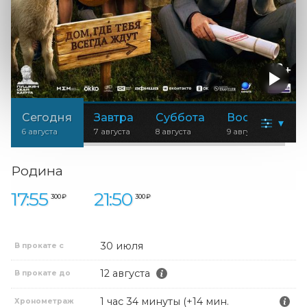
Сегодня
Завтра
Суббота
Воскресенье
▾
6 августа
7 августа
8 августа
9 августа
Родина
17:55
21:50
300 ₽
300 ₽
30 июля
В прокате с
12 августа
В прокате до
1 час 34 минуты (+14 мин.
Хронометраж