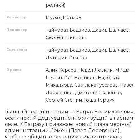
ролики)
Мурад Ногмов
Режиссер
Таймураз Бадзиев, Давид Цаллаев,
Продюсер
Сергей Шишкин
Таймураз Бадзиев, Давид Цаллаев,
Сценарист
Дмитрий Иванов
Алик Караев, Павел Лёвкин, Миша
В ролях
Шульц, Иса Новиков, Надежда
Михалкова, Светлана Гуссаова, Павел
Деревянко, Дмитрий Ткаченко,
Сергей Степин, Гоша Торвич
Главный герой истории — Батраз Зелимханович, 
осетинский дед, уединенно живущий в горном 
селе. К Батразу приезжает новый глава местной 
администрации Семен (Павел Деревянко), 
чтобы сообщить о решении ликвидировать 