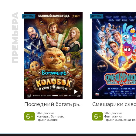
ПРЕМЬЕРА
ДЕТЯМ
ДЕТЯМ
Последний богатырь. Колобок
2026, Россия
2025, Россия
6
6
+
+
Комедия, Фэнтези,
Фантастика,
Приключения
Приключенческая к