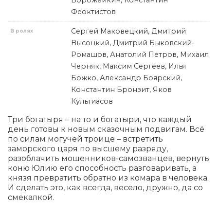
Ворожейкин, Константин
Феоктистов
Сергей Маковецкий, Дмитрий
В ролях
Высоцкий, Дмитрий Быковский-
Ромашов, Анатолий Петров, Михаил
Черняк, Максим Сергеев, Илья
Божко, Александр Боярский,
Константин Бронзит, Яков
Культиасов
Три богатыря – на то и богатыри, что каждый 
день готовы к новым сказочным подвигам. Всё 
по силам могучей троице – встретить 
заморского царя по высшему разряду, 
разоблачить мошенников-самозванцев, вернуть 
коню Юлию его способность разговаривать, а 
князя превратить обратно из комара в человека. 
И сделать это, как всегда, весело, дружно, да со 
смекалкой.