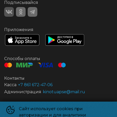
Подписывайся
Приложения
Способы оплаты
Контакты
Касса
+7 861 672-47-06
Администрация
kinotuapse@mail.ru
Муниципальное автономное учреждение культуры «Центр кино
Сайт использует cookies при
и досуга «Россия»
©
1959-
2026
авторизации и для аналитики