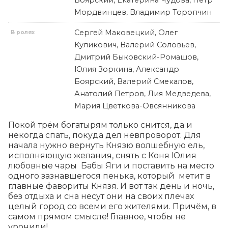
Боярский, Екатерина Чудова, Петр
Мордвинцев, Владимир Торопчин
Сергей Маковецкий, Олег
В ролях
Куликович, Валерий Соловьев,
Дмитрий Быковский-Ромашов,
Юлия Зоркина, Александр
Боярский, Валерий Смекалов,
Анатолий Петров, Лия Медведева,
Мария Цветкова-Овсянникова
Покой трём богатырям только снится, да и 
некогда спать, покуда дел невпроворот. Для 
начала нужно вернуть Князю волшебную ель, 
исполняющую желания, снять с Коня Юлия 
любовные чары  Бабы Яги и поставить на место 
одного зазнавшегося пенька, который  метит в 
главные фавориты Князя. И вот так день и ночь, 
без отдыха и сна несут они на своих плечах 
целый город со всеми его жителями. Причём, в 
самом прямом смысле! Главное, чтобы не 
уронили!