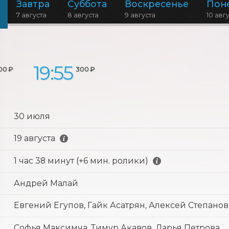
Завтра
Суббота
Воскресенье
Пон
7 августа
8 августа
9 августа
10 авг
19:55
00 ₽
300 ₽
30 июля
19 августа
1 час 38 минут (+6 мин. ролики)
Андрей Малай
Евгений Егупов, Гайк Асатрян, Алексей Степанов
Софья Максимча, Тимур Акавов, Дарья Петрова