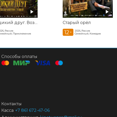
Мой дикий друг. Возвращение домой
Старый орёл
12
026, Россия
2026, Россия
+
емейный, Приключения
Семейный, Комедия
Способы оплаты
Контакты
Касса
+7 861 672-47-06