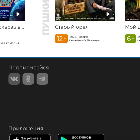
Смешарики сквозь вселенные
Старый орёл
12
6
2026, Россия
2
+
+
Семейный, Комедия
С
кая комедия
Подписывайся
Приложения