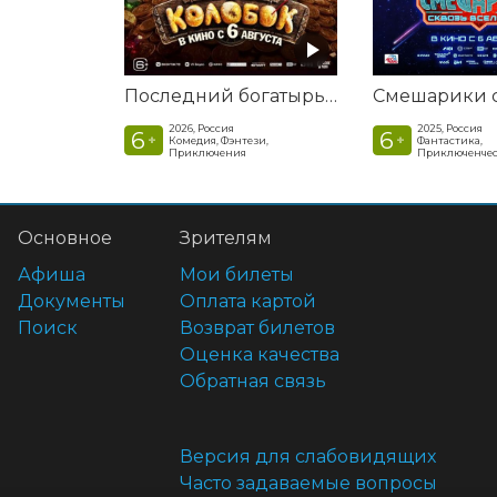
Последний богатырь. Колобок
2026, Россия
2025, Россия
6
6
+
+
Комедия, Фэнтези,
Фантастика,
Приключения
Приключенчес
Основное
Зрителям
Афиша
Мои билеты
Документы
Оплата картой
Поиск
Возврат билетов
Оценка качества
Обратная связь
Версия для слабовидящих
Часто задаваемые вопросы