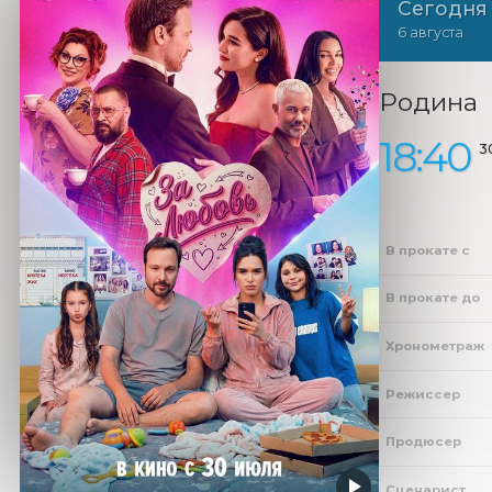
Сегодня
6 августа
Родина
18:40
3
В прокате с
В прокате до
Хронометраж
Режиссер
Продюсер
Сценарист