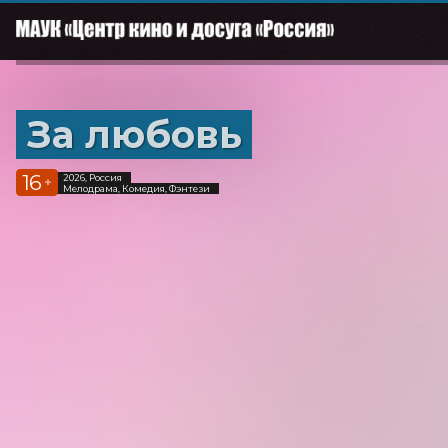
За любовь
16
2026, Россия
+
Мелодрама, Комедия, Фэнтези