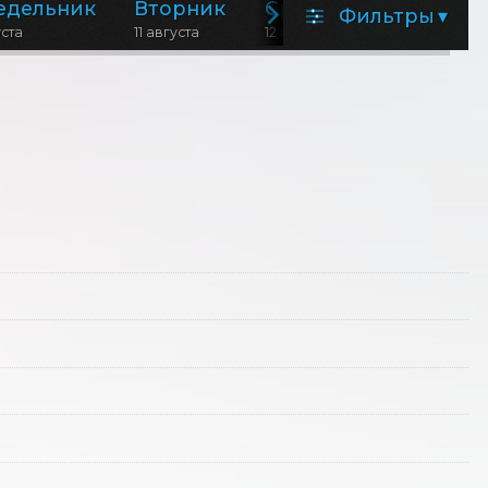
едельник
Вторник
Среда
Фильтры
▾
уста
11 августа
12 августа