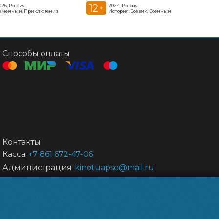
12
026, Россия
2024, Россия
+
емейный, Приключения
История, Боевик, Военный
Способы оплаты
Контакты
Касса
+7 861 672-47-06
Администрация
kinotuapse@mail.ru