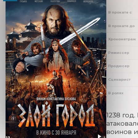
В прокате с
В прокате до
Хронометраж
Режиссер
Продюсер
Сценарист
В ролях
1238 год
атаковал
воинов и