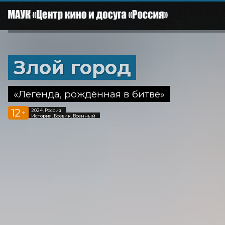
Злой город
«Легенда, рождённая в битве»
12
2024, Россия
+
История, Боевик, Военный