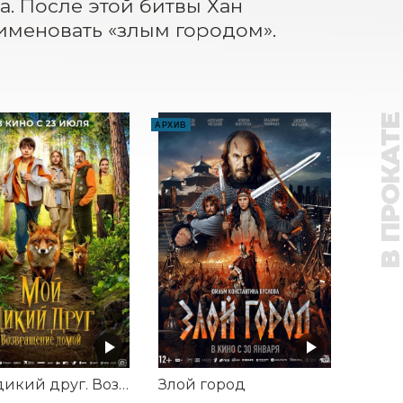
. После этой битвы Хан 
 именовать «злым городом».
В ПРОКАТ
АРХИВ
Мой дикий друг. Возвращение домой
Злой город