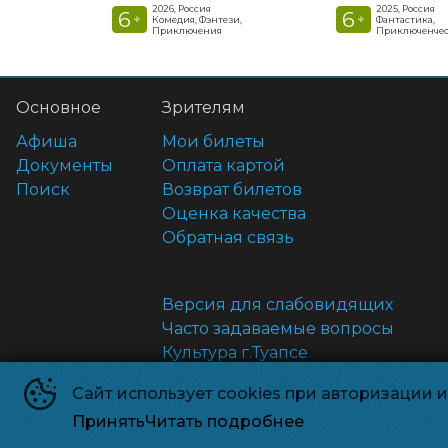
2026, Россия
2025, Россия
6
6
+
+
Комедия, Фэнтези,
Фантастика,
Приключения
Приключенчес
Основное
Зрителям
Афиша
Мои билеты
Документы
Оплата картой
Поиск
Возврат билетов
Оценка качества
Обратная связь
Версия для слабовидящих
Часто задаваемые вопросы
Культура г.Туапсе
Администрация г.Туапсе
Сайт использует cookies при авторизации 
Антикоррупция
Принять
Читать подробнее
Правила и соглашения