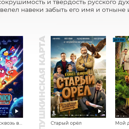
сокрушимость и твёрдость русского духа
велел навеки забыть его имя и отныне
ПУШКИНСКАЯ КАРТА
ДЕТЯМ
Смешарики сквозь вселенные
Старый орёл