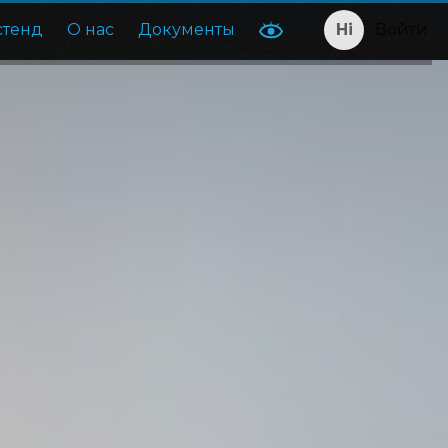
стенд
О нас
Документы
Войти