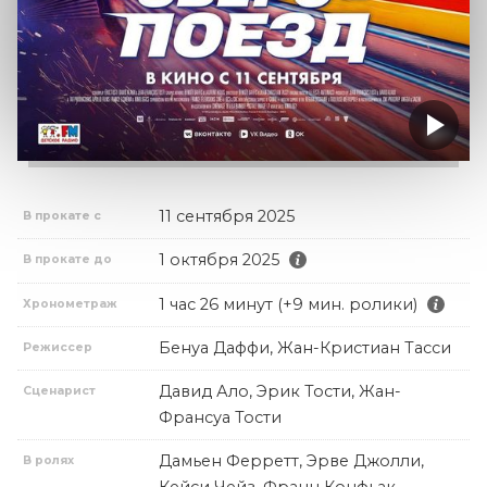
11 сентября 2025
В прокате с
1 октября 2025
В прокате до
1 час 26 минут (+9 мин. ролики)
Хронометраж
Бенуа Даффи, Жан-Кристиан Тасси
Режиссер
Давид Ало, Эрик Тости, Жан-
Сценарист
Франсуа Тости
Дамьен Ферретт, Эрве Джолли,
В ролях