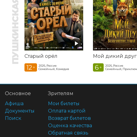
ПУШКИНСКАЯ КАРТА
Старый орёл
12
6
2026, Россия
2026, Россия
+
+
Семейный, Комедия
Семейный, Приключ
Основное
Зрителям
Афиша
Мои билеты
Документы
Оплата картой
Поиск
Возврат билетов
Оценка качества
Обратная связь