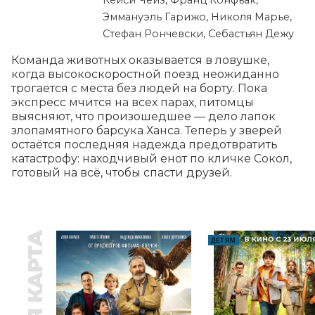
Кейси Чейз, Франц Конфьак,
Эммануэль Гарижо, Николя Марье,
Стефан Рончевски, Себастьян Дежу
Команда животных оказывается в ловушке, 
когда высокоскоростной поезд неожиданно 
трогается с места без людей на борту. Пока 
экспресс мчится на всех парах, питомцы 
выясняют, что произошедшее — дело лапок 
злопамятного барсука Ханса. Теперь у зверей 
остаётся последняя надежда предотвратить 
катастрофу: находчивый енот по кличке Сокол, 
готовый на всё, чтобы спасти друзей.
ДЕТЯМ