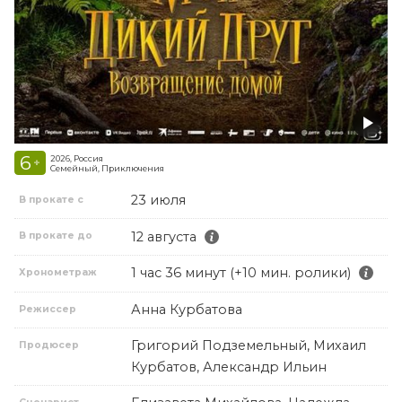
6
2026, Россия
+
Семейный, Приключения
23 июля
В прокате с
12 августа
В прокате до
1 час 36 минут (+10 мин. ролики)
Хронометраж
Анна Курбатова
Режиссер
Григорий Подземельный, Михаил
Продюсер
Курбатов, Александр Ильин