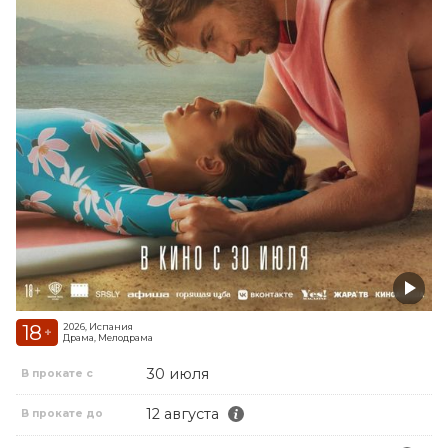
18
2026, Испания
+
Драма, Мелодрама
30 июля
В прокате с
12 августа
В прокате до