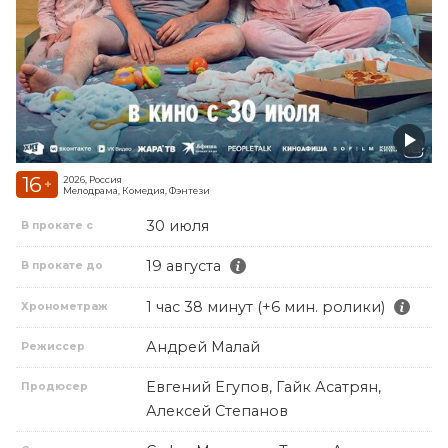
16
2026, Россия
+
Мелодрама, Комедия, Фэнтези
30 июля
В прокате с
19 августа
В прокате до
1 час 38 минут (+6 мин. ролики)
Хронометраж
Андрей Малай
Режиссер
Евгений Егупов, Гайк Асатрян,
Продюсер
Алексей Степанов