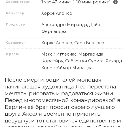
1 час 47 минут (+10 мин. ролики)
Хронометраж
Хорхе Алонсо
Режиссер
Алехандро Миранда, Дайя
Продюсер
Фернандез
Хорхе Алонсо, Сара Бельосо
Сценарист
Макси Иглесиас, Маргарида
В ролях
Корсейру, Себастьян Сурита, Ричард
Холмс, Аймар Миранда
После смерти родителей молодая
начинающая художница Леа перестала
мечтать, рисовать и радоваться жизни.
Перед многомесячной командировкой в
Берлин её брат просит своего лучшего
друга Акселя временно приютить
девушку, и тот становится единственным