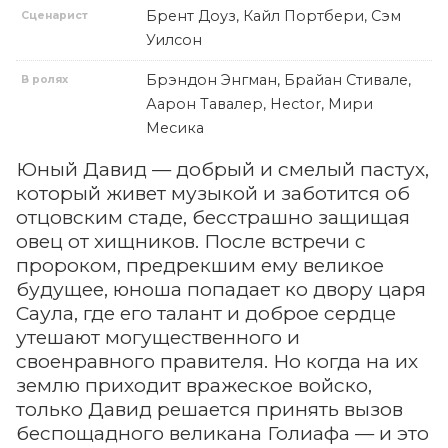
Брент Доуз, Кайл Портбери, Сэм
Сценарист
Уилсон
Брэндон Энгман, Брайан Стивале,
В ролях
Аарон Тавалер, Hector, Мири
Месика
Юный Давид — добрый и смелый пастух,
который живет музыкой и заботится об
отцовским стаде, бесстрашно защищая
овец от хищников. После встречи с
пророком, предрекшим ему великое
будущее, юноша попадает ко двору царя
Саула, где его талант и доброе сердце
утешают могущественного и
своенравного правителя. Но когда на их
землю приходит вражеское войско,
только Давид решается принять вызов
беспощадного великана Голиафа — и это