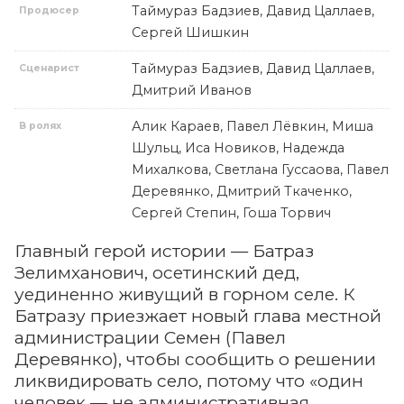
Таймураз Бадзиев, Давид Цаллаев,
Продюсер
Сергей Шишкин
Таймураз Бадзиев, Давид Цаллаев,
Сценарист
Дмитрий Иванов
Алик Караев, Павел Лёвкин, Миша
В ролях
Шульц, Иса Новиков, Надежда
Михалкова, Светлана Гуссаова, Павел
Деревянко, Дмитрий Ткаченко,
Сергей Степин, Гоша Торвич
Главный герой истории — Батраз
Зелимханович, осетинский дед,
уединенно живущий в горном селе. К
Батразу приезжает новый глава местной
администрации Семен (Павел
Деревянко), чтобы сообщить о решении
ликвидировать село, потому что «один
человек — не административная