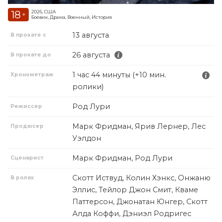
18
2026, США
+
Боевик, Драма, Военный, История
13 августа
В прокате с
26 августа
В прокате до
1 час 44 минуты (+10 мин.
Хронометраж
ролики)
Род Лури
Режиссер
Марк Фридман, Ярив Лернер, Лес
Продюсер
Уэлдон
Марк Фридман, Род Лури
Сценарист
Скотт Иствуд, Колин Хэнкс, Онжаню
В ролях
Эллис, Тейлор Джон Смит, Кваме
Паттерсон, Джонатан Юнгер, Скотт
Алда Коффи, Дэниэл Родригес