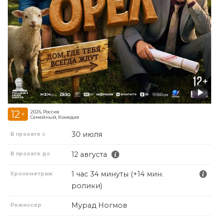
12
2026, Россия
+
Семейный, Комедия
30 июля
В прокате с
12 августа
В прокате до
1 час 34 минуты (+14 мин.
Хронометраж
ролики)
Мурад Ногмов
Режиссер