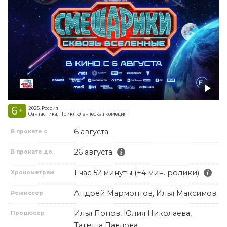
6
2025, Россия
+
Фантастика, Приключенческая комедия
6 августа
В прокате с
26 августа
В прокате до
1 час 52 минуты (+4 мин. ролики)
Хронометраж
Андрей Мармонтов, Илья Максимов
Режиссер
Илья Попов, Юлия Николаева,
Продюсер
Татьяна Павлова