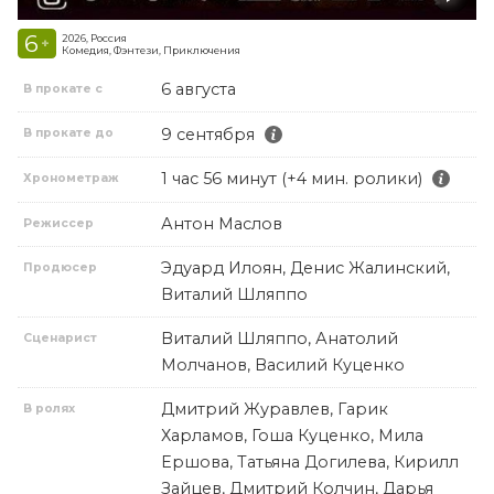
6
2026, Россия
+
Комедия, Фэнтези, Приключения
6 августа
В прокате с
9 сентября
В прокате до
1 час 56 минут (+4 мин. ролики)
Хронометраж
Антон Маслов
Режиссер
Эдуард Илоян, Денис Жалинский,
Продюсер
Виталий Шляппо
Виталий Шляппо, Анатолий
Сценарист
Молчанов, Василий Куценко
Дмитрий Журавлев, Гарик
В ролях
Харламов, Гоша Куценко, Мила
Ершова, Татьяна Догилева, Кирилл
Зайцев, Дмитрий Колчин, Дарья