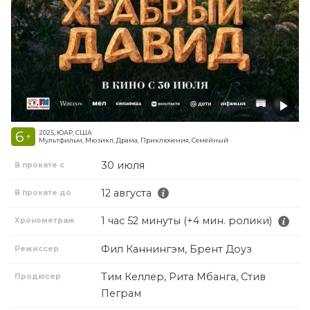
6
2025, ЮАР, США
+
Мультфильм, Мюзикл, Драма, Приключения, Семейный
30 июля
В прокате с
12 августа
В прокате до
1 час 52 минуты (+4 мин. ролики)
Хронометраж
Фил Каннингэм, Брент Доуз
Режиссер
Тим Келлер, Рита Мбанга, Стив
Продюсер
Пеграм