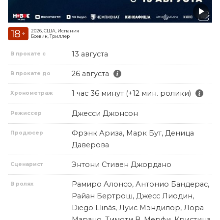
18
2026, США, Испания
+
Боевик, Триллер
13 августа
В прокате с
26 августа
В прокате до
1 час 36 минут (+12 мин. ролики)
Хронометраж
Джесси Джонсон
Режиссер
Фрэнк Ариза, Марк Бут, Деница
Продюсер
Даверова
Энтони Стивен Джордано
Сценарист
Рамиро Алонсо, Антонио Бандерас,
В ролях
Райан Бертрош, Джесс Лиодин,
Diego Llinás, Луис Мэндилор, Лора
Марано, Тимоти В. Мерфи, Кристина