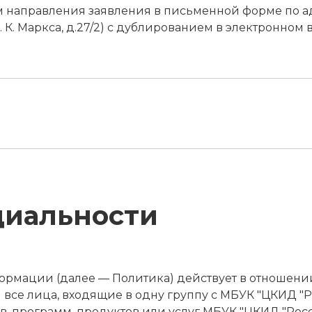
ем направления заявления в письменной форме по а
л. К. Маркса, д.27/2) с дублированием в электронном 
циальности
рмации (далее — Политика) действует в отношени
все лица, входящие в одну группу с МБУК "ЦКИД "Рос
, программ, продуктов или услуг МБУК "ЦКИД "Росси