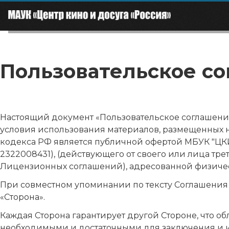
Пользовательское с
Настоящий документ «Пользовательское соглашение»
условия использования материалов, размещенных на
кодекса РФ является публичной офертой МБУК "ЦКИД "Р
2322008431), (действующего от своего или лица трет
Лицензионных соглашений), адресованной физичес
При совместном упоминании по тексту Соглашения М
«Сторона».
Каждая Сторона гарантирует другой Стороне, что о
необходимыми и достаточными для заключения и исп