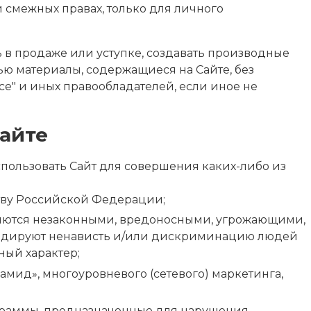
и смежных правах, только для личного
ь в продаже или уступке, создавать производные
ью материалы, содержащиеся на Сайте, без
е" и иных правообладателей, если иное не
айте
использовать Сайт для совершения каких-либо из
тву Российской Федерации;
вляются незаконными, вредоносными, угрожающими,
гандируют ненависть и/или дискриминацию людей
ный характер;
мид», многоуровневого (сетевого) маркетинга,
раммы, предназначенные для нарушения,