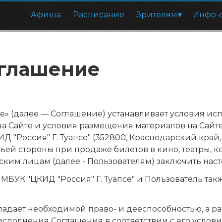
Афиша
Расписание
Зрителям
Инфо-
оглашение
 (далее — Соглашение) устанавливает условия испо
 Сайте и условия размещения материалов на Сайте, 
оссия" Г. Туапсе" (352800, Краснодарский край, г. Т
ьей стороны при продаже билетов в кино, театры, кв
ким лицам (далее - Пользователям) заключить нас
БУК "ЦКИД "Россия" Г. Туапсе" и Пользователь такж
бладает необходимой право- и дееспособностью, а 
олнения Соглашения в соответствии с его условиями